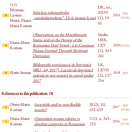
G.G.
DR, s.n.,
Neamțu,
Subclasa substantivelor
XXVI
pdf
Lavinia
2021
0
html
„semiindependente”. De la ipoteză la teză
(1), 19-
Nasta, Diana-
61
Maria Roman
Observations on the Morphematic
Studia
Status and on the Parsing of the
UBB,
Diana-Maria
Romanian Final Vowel –ă in Common
LXV
html
2020
0
Roman
Nouns Formed Through Motional
(1), 243-
Derivation
261
Bibliografia românească de lingvistică
LR,
(BRL, 60, 2017). Lucrări de lingvistică
LXVII
Florin Sterian
pdf
2018
0
apărute în țara noastră în cursul anului
(2), 127-
2017
254
References in this publication: 18
Diana-Maria
Invariable and/or non-flexible
JRLS, 10,
pdf
2017
2
html
Roman
words?!
651-659
Diana Maria
Opposition groups relative vs
CCI, 4, 245-
pdf
2016
1
html
Roman
absolute categories in Romanian
252