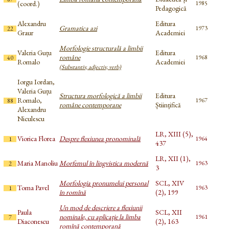
(coord.)
1985
Pedagogică
Alexandru
Editura
Gramatica azi
1973
22
Graur
Academiei
Morfologie structurală a limbii
Valeria Guțu
Editura
române
1968
40
Romalo
Academiei
(Substantiv, adjectiv, verb)
Iorgu Iordan,
Valeria Guțu
Structura morfologică a limbii
Editura
Romalo,
1967
88
române contemporane
Științifică
Alexandru
Niculescu
LR, XIII (5),
Viorica Florea
Despre flexiunea pronominală
1964
1
437
LR, XII (1),
Maria Manoliu
Morfemul în lingvistica modernă
1963
2
3
Morfologia pronumelui personal
SCL, XIV
Toma Pavel
1963
1
în romînă
(2), 199
Un mod de descriere a flexiunii
Paula
SCL, XII
nominale, cu aplicație la limba
1961
7
Diaconescu
(2), 163
romînă contemporană