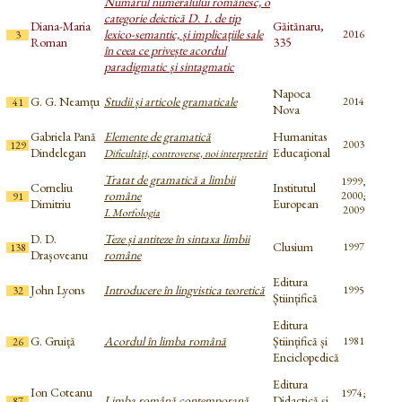
Numărul numeralului românesc, o
categorie deictică D. 1. de tip
Diana-Maria
Găitănaru,
lexico-semantic, și implicațiile sale
2016
3
Roman
335
în ceea ce privește acordul
paradigmatic și sintagmatic
Napoca
G. G. Neamțu
Studii și articole gramaticale
2014
41
Nova
Gabriela Pană
Elemente de gramatică
Humanitas
2003
129
Dindelegan
Educaţional
Dificultăţi, controverse, noi interpretări
Tratat de gramatică a limbii
1999,
Corneliu
Institutul
române
2000;
91
Dimitriu
European
2009
I. Morfologia
D. D.
Teze și antiteze în sintaxa limbii
Clusium
1997
138
Drașoveanu
române
Editura
John Lyons
Introducere în lingvistica teoretică
1995
32
Științifică
Editura
G. Gruiță
Acordul în limba română
Științifică și
1981
26
Enciclopedică
Editura
Ion Coteanu
1974;
Limba română contemporană
Didactică și
87