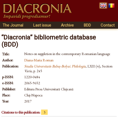
The Journal
Last issue
Archive
BDD
Contact
“Diacronia” bibliometric database
(BDD)
Notes on suppletion in the contemporary Romanian language
Title:
Author:
Diana-Maria Roman
Publication:
Studia Universitatis Babeș-Bolyai. Philologia
, LXII (4), Section
Varia
, p. 245
p-ISSN:
1220-0484
e-ISSN:
2065-9652
Publisher:
Editura Presa Universitară Clujeană
Place:
Cluj-Napoca
Year:
2017
Citations to this publication:
3