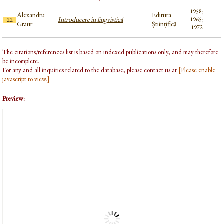
1958;
Alexandru
Editura
Introducere în lingvistică
1965;
22
Graur
Științifică
1972
The citations/references list is based on indexed publications only, and may therefore
be incomplete.
For any and all inquiries related to the database, please contact us at
[Please enable
javascript to view.]
.
Preview: