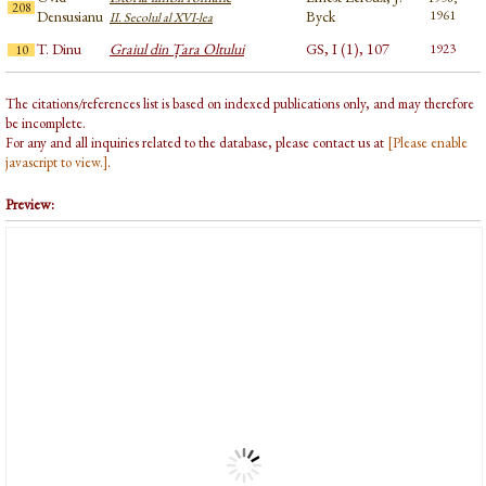
208
Densusianu
Byck
1961
II. Secolul al XVI-lea
T. Dinu
Graiul din Țara Oltului
GS, I (1), 107
1923
10
The citations/references list is based on indexed publications only, and may therefore
be incomplete.
For any and all inquiries related to the database, please contact us at
[Please enable
javascript to view.]
.
Preview: