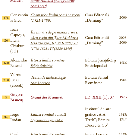
Maiden
limba română şi în graiurile
româneşti
Constantin
Gramatica limbii române vechi
Casa Editorială
2009
178
Frâncu
(1521-1780)
„Demiurg”
Ioan
Însemnări de pe manuscrise şi
Caproşu,
cărţi vechi din Ţara Moldovei
Casa Editorială
2008-
Elena
26
„Demiurg”
2009
I (1429-1750), II (1751-1795), III
Chiaburu
(1796-1828), IV (1829-1859)
(ed.)
Alexandru
Istoria limbii române
Editura Științifică și
1986
160
Rosetti
Enciclopedică
Ediție definitivă
Valeriu
Tratat de dialectologie
Editura Scrisul
Rusu
1984
210
românească
Românesc
(coord.)
Grigore
Graiul din Muntenia
LR, XXII (1), 37
1973
5
Brâncuș
Institutul de arte
Iorgu
Limba romînă actuală
grafice „A.A.
1943;
84
Iordan
Terek”; Editura
1947
O gramatică a greșelilor
„Socec & Co”
Ovid
Istoria limbii române
Ernest Leroux; J.
1938;