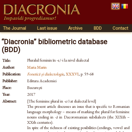
The Journal
Last issue
Archive
BDD
Contact
“Diacronia” bibliometric database
(BDD)
Pluralul feminin în -e/-i la nivel dialectal
Title:
Author:
Maria Marin
Publication:
Fonetică și dialectologie
,
XXXVI
, p. 59-68
Publisher:
Editura Academiei
Place:
București
Year:
2017
Abstract:
[The feminine plural in
-e/i
at dialectal level]
The present article discusses an issue that is specific to Romanian
language morphology – means of marking the plural for feminine
nouns ending in
-ă
in Dacoromanian subdialects (the XIXth –
XXth centuries).
In spite of the richness of existing posibilities (endings, vowel and