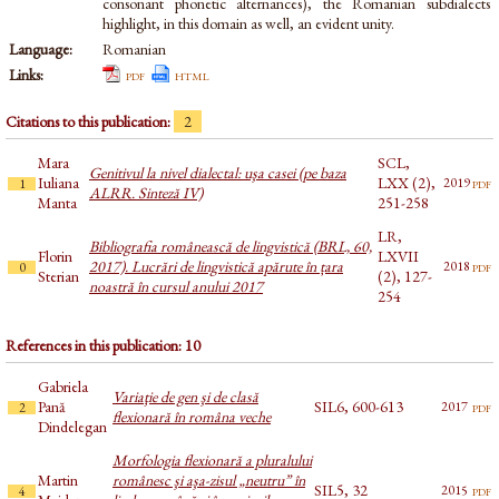
consonant phonetic alternances), the Romanian subdialects
highlight, in this domain as well, an evident unity.
Language:
Romanian
Links:
pdf
html
Citations to this publication:
2
Mara
SCL,
Genitivul la nivel dialectal: uşa casei (pe baza
Iuliana
LXX (2),
pdf
2019
1
ALRR. Sinteză IV)
Manta
251-258
LR,
Bibliografia românească de lingvistică (BRL, 60,
Florin
LXVII
2017). Lucrări de lingvistică apărute în țara
pdf
2018
0
Sterian
(2), 127-
noastră în cursul anului 2017
254
References in this publication: 10
Gabriela
Variaţie de gen şi de clasă
Pană
SIL6, 600-613
pdf
2017
2
flexionară în româna veche
Dindelegan
Morfologia flexionară a pluralului
Martin
românesc şi aşa-zisul „neutru” în
SIL5, 32
pdf
2015
4