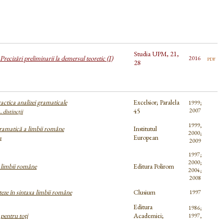
Studia UPM, 21,
Precizări preliminarii la demersul teoretic (I)
pdf
2016
28
ractica analizei gramaticale
Excelsior; Paralela
1999;
45
2007
… distincții
1999,
gramatică a limbii române
Institutul
2000;
European
a
2009
1997;
2000;
limbii române
Editura Polirom
2004;
2008
iteze în sintaxa limbii române
Clusium
1997
Editura
1986;
pentru toți
Academiei;
1997,