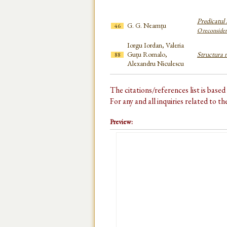
Predicatul
G. G. Neamțu
46
O reconsider
Iorgu Iordan, Valeria
Guțu Romalo,
Structura 
88
Alexandru Niculescu
The citations/references list is base
For any and all inquiries related to t
Preview: