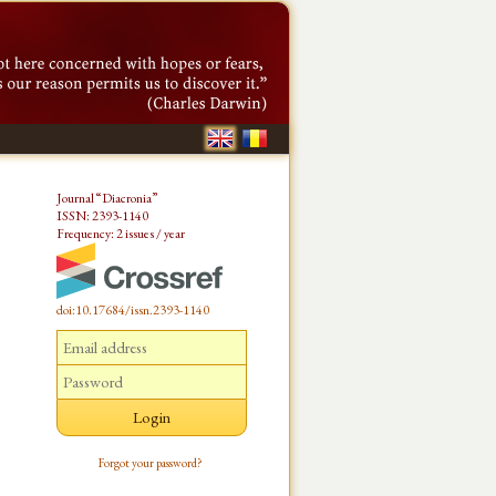
Journal “Diacronia”
ISSN: 2393-1140
Frequency: 2 issues / year
doi:10.17684/issn.2393-1140
Forgot your password?