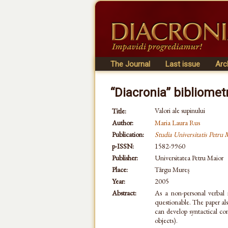
The Journal
Last issue
Arc
“Diacronia” bibliomet
Valori ale supinului
Title:
Author:
Maria Laura Rus
Publication:
Studia Universitatis Petru 
p-ISSN:
1582-9960
Publisher:
Universitatea Petru Maior
Place:
Târgu Mureș
Year:
2005
Abstract:
As a non-personal verbal 
questionable. The paper als
can develop syntactical con
objects).