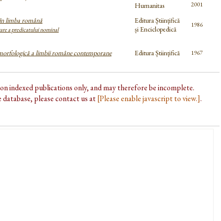
2001
Humanitas
 în limba română
Editura Științifică
1986
și Enciclopedică
are a predicatului nominal
morfologică a limbii române contemporane
Editura Științifică
1967
d on indexed publications only, and may therefore be incomplete.
he database, please contact us at
[Please enable javascript to view.]
.