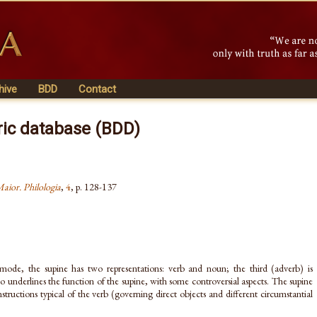
hive
BDD
Contact
ric database (BDD)
Maior. Philologia
,
4
, p. 128-137
mode, the supine has two representations: verb and noun; the third (adverb) is
o underlines the function of the supine, with some controversial aspects. The supine
structions typical of the verb (governing direct objects and different circumstantial