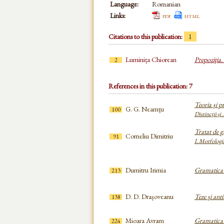
Language:
Romanian
Links:
pdf
html
Citations to this publication:
1
Luminița Chiorean
Prepoziţia. 
2
References in this publication: 7
Teoria și p
G. G. Neamțu
100
Distincții și 
Tratat de 
Corneliu Dimitriu
91
I. Morfologi
Dumitru Irimia
Gramatica 
213
D. D. Drașoveanu
Teze și ant
138
Mioara Avram
Gramatica 
224