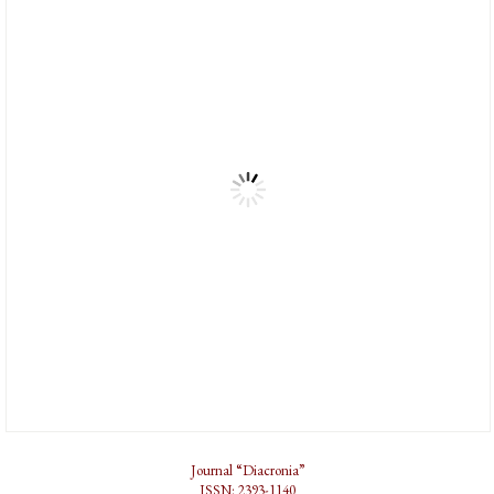
Journal “Diacronia”
ISSN: 2393-1140