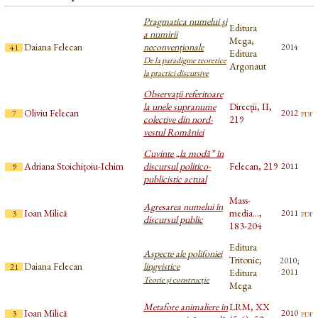
Pragmatica numelui și
Editura
a numirii
Mega,
Daiana Felecan
neconvenționale
2014
41
Editura
De la paradigme teoretice
Argonaut
la practici discursive
Observaţii referitoare
la unele supranume
Direcții, II,
Oliviu Felecan
pdf
2012
7
colective din nord-
219
vestul României
Cuvinte „la modă” în
Adriana Stoichițoiu-Ichim
discursul politico-
Felecan, 219
2011
9
publicistic actual
Mass-
Agresarea numelui în
Ioan Milică
media...,
pdf
2011
3
discursul public
183-204
Editura
Aspecte ale polifoniei
Tritonic;
2010;
Daiana Felecan
lingvistice
21
Editura
2011
Teorie și construcție
Mega
Metafore animaliere în
LRM, XX
Ioan Milică
pdf
2010
3