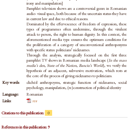
irony and manipulation]
Pamphlet television shows are a controversial genre in Romanian
audio- visual space, both because of the uncertain status they have
in current law and due to ethical reasons.
Dominated by the effervescence of freedom of expression, these
types of programmes often undermine, through the virulent
attack to person, the right to human dignity. In this context, the
aforementioned media type ensures the optimum conditions for
the proliferation of a category of unconventional anthroponyms
with specific status: politicians’ nicknames.
Through the analysis, strategically focused on the first three
pamphlet TV shows in Romanian media landscape (
In the mass
media’s den
,
State of the Nation
,
Banciu’s World
), we verify the
hypothesis of an adjacent, subversive motivation, which rests at
the core of the process of giving nicknames to politicians.
Key words:
clichéd anthropoyms, strategic function of nicknames, social
psychology, manipulation, (re)construction of political identity
Language:
Romanian
Links:
pdf
Citations to this publication:
0
References in this publication: 9