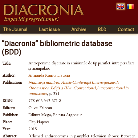
The Journal
Last issue
Archive
BDD
Contact
“Diacronia” bibliometric database
(BDD)
Antroponime clișeizate în emisiunile de tip pamflet: între persiflare
Title:
și manipulare
Author:
Armanda Ramona Stroia
Publication:
Numele și numirea. Actele Conferinței Internaționale de
Onomastică. Ediția a III-a: Conventional / unconventional in
onomastics
, p. 351
ISBN:
978-606-543-671-8
Editors:
Oliviu Felecan
Publisher:
Editura Mega, Editura Argonaut
Place:
Cluj-Napoca
Year:
2015
Abstract:
[Clichéd anthroponyms in pamphlet television shows: Between