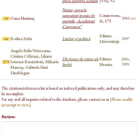
presa sportivă actuală
(5-6), 52
Nume, porecle,
semnături ironice în
Controverse,
Oana Murăruș
pdf
2010
10
paginile „Academiei
II, 175
Caţavencu”
Editura
Rodica Zafiu
Limbaj şi politică
2007
46
Universităţii
Angela Bidu-Vrănceanu,
Cristina Călărașu, Liliana
Dicționar de științe ale
Editura
2001;
Ionescu-Ruxăndoiu, Mihaela
273
limbii
Nemira
2005
Mancaș, Gabriela Pană
Dindelegan
The citations/references list is based on indexed publications only, and may therefore
be incomplete.
For any and all inquiries related to the database, please contact us at
[Please enable
javascript to view.]
.
Preview: