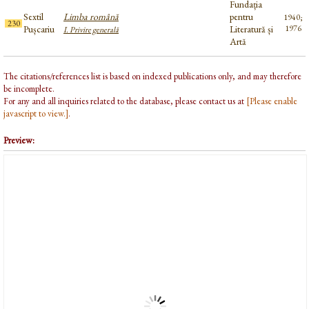
Fundația
Sextil
Limba română
pentru
1940;
230
Pușcariu
Literatură și
1976
I. Privire generală
Artă
The citations/references list is based on indexed publications only, and may therefore
be incomplete.
For any and all inquiries related to the database, please contact us at
[Please enable
javascript to view.]
.
Preview: