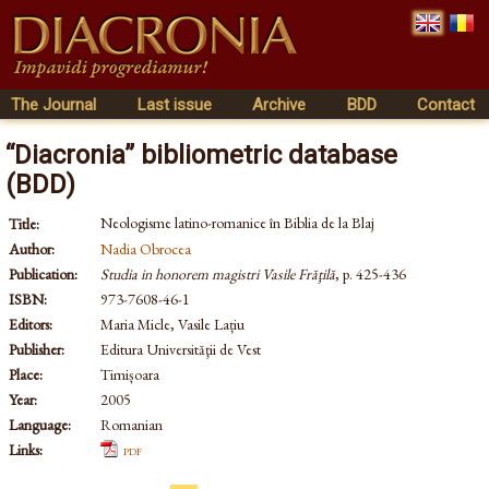
The Journal
Last issue
Archive
BDD
Contact
“Diacronia” bibliometric database
(BDD)
Neologisme latino-romanice în Biblia de la Blaj
Title:
Author:
Nadia Obrocea
Publication:
Studia in honorem magistri Vasile Frăţilă
, p. 425-436
ISBN:
973-7608-46-1
Editors:
Maria Micle, Vasile Lațiu
Publisher:
Editura Universităţii de Vest
Place:
Timișoara
Year:
2005
Language:
Romanian
Links:
pdf