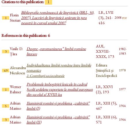
Citations to this publication:
1
Bibliografia românească de lingvistică (BRL, 50,
LR, LVII
Florin
2007). Lucrări de lingvistică apărute în țara
(3), 241-
pdf
2008
1
Sterian
noastră în cursul anului 2007
416
References in this publication: 6
AUI,
Vasile D.
Despre „reromanizarea” limbii române
1982-
XXVIII-
3
Țâra
literare
1983
XXIX, 173
Individualitatea limbii române între limbile
Editura
Alexandru
romanice
Științifică și
1978
49
Niculescu
Enciclopedică
2. Contribuții socioculturale
Problemele îmbogățirii lexicale în cadrul
Werner
LR, XXVI
Școlii ardelene raportate la mediul european
1977
1
Bahner
(2), 193
din secolul al XVIII-lea
Adrian
Iluminiștii romîni și problema „cultivării”
LR, XIII (5),
1964
5
Marino
limbii (I)
467
Adrian
Iluminiștii romîni și problema „cultivării”
LR, XIII (6),
1964
3
Marino
limbii (II)
571