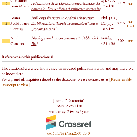
Constantin-
SJRS, 2,
redéfinition de la physionomie néolatine du
pdf
2019
0
Ioan Mladin
124-181
roumain. Deux siècles d’influence française
Ioana
Influenţa franceză în cadrul arhitecturii
Phil. Jass.,
pdf
Moldovanu-
limbii române. Teoria „relatinizării” sau a
IX (1),
2013
2
html
Cenușă
„reromanizării”
183-194
Nadia
Neologisme latino-romanice în Biblia de la
Frățilă,
pdf
2005
1
Obrocea
Blaj
425-436
References in this publication: 0
The citations/references list is based on indexed publications only, and may therefore
be incomplete.
For any and all inquiries related to the database, please contact us at
[Please enable
javascript to view.]
.
Journal “Diacronia”
ISSN: 2393-1140
Frequency: 2 issues / year
doi:10.17684/issn.2393-1140