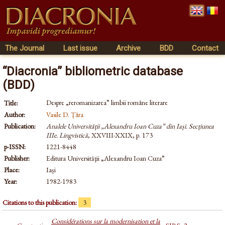
The Journal
Last issue
Archive
BDD
Contact
“Diacronia” bibliometric database
(BDD)
Despre „reromanizarea” limbii române literare
Title:
Author:
Vasile D. Țâra
Publication:
Analele Universității „Alexandru Ioan Cuza” din Iași. Secțiunea
IIIe. Lingvistică
, XXVIII-XXIX, p. 173
p-ISSN:
1221-8448
Publisher:
Editura Universităţii „Alexandru Ioan Cuza”
Place:
Iași
Year:
1982-1983
Citations to this publication:
3
Considérations sur la modernisation et la