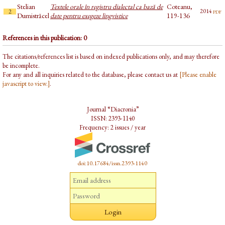
Stelian
Textele orale în registru dialectal ca bază de
Coteanu,
pdf
2014
2
Dumistrăcel
date pentru exegeze lingvistice
119-136
References in this publication: 0
The citations/references list is based on indexed publications only, and may therefore
be incomplete.
For any and all inquiries related to the database, please contact us at
[Please enable
javascript to view.]
.
Journal “Diacronia”
ISSN: 2393-1140
Frequency: 2 issues / year
doi:10.17684/issn.2393-1140