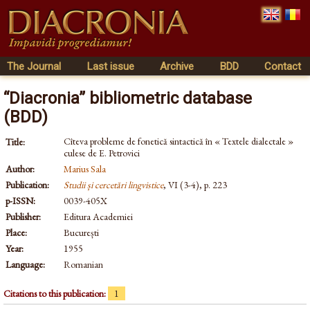
The Journal
Last issue
Archive
BDD
Contact
“Diacronia” bibliometric database
(BDD)
Cîteva probleme de fonetică sintactică în « Textele dialectale »
Title:
culese de E. Petrovici
Author:
Marius Sala
Publication:
Studii și cercetări lingvistice
, VI (3-4), p. 223
p-ISSN:
0039-405X
Publisher:
Editura Academiei
Place:
București
Year:
1955
Language:
Romanian
Citations to this publication:
1