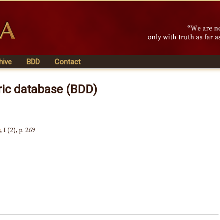
hive
BDD
Contact
ric database (BDD)
, I (2), p. 269