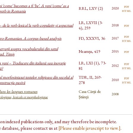
 ‘come’ becomes a fi ‘be’. A veni ‘come’ as a
pdf
RRL, LXV (2)
2020
html
 verb in Romania
LR, LXVII (3-
– de la verb lexical la verb copulativ şi aspectual
pdf
2018
4), 259
pdf
stro-Romanian. A corpus-based analysis
FD, XXXVI, 36
2017
html
rvaţii asupra vocabularului din satul
Neamțu, 419
pdf
2015
jud. Timiş
a veni – Traducere din italiană sau inovaţie
LR, LXI (1), 73-
pdf
2012
html
ă?
81
l morfosintaxei textelor religioase din secolul al
TDR, II, 269-
pdf
2010
html
nstrucția pasivă
278
dans les langues romanes
Casa Cărții de
2008
Știință
logique, lexicale et morphologique
d on indexed publications only, and may therefore be incomplete.
he database, please contact us at
[Please enable javascript to view.]
.