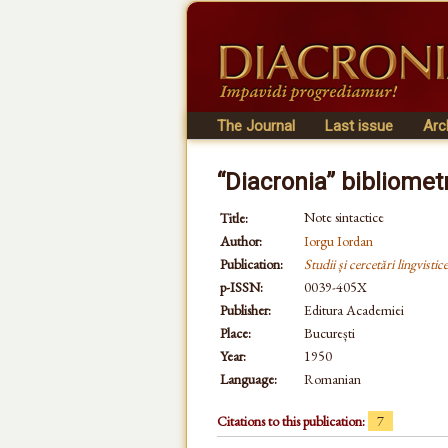
The Journal
Last issue
Arc
“Diacronia” bibliomet
Note sintactice
Title:
Author:
Iorgu Iordan
Publication:
Studii și cercetări lingvistice
p-ISSN:
0039-405X
Publisher:
Editura Academiei
Place:
București
Year:
1950
Language:
Romanian
Citations to this publication:
7