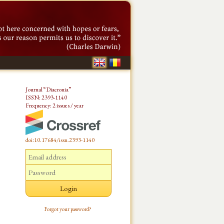
Journal “Diacronia”
ISSN: 2393-1140
Frequency: 2 issues / year
doi:10.17684/issn.2393-1140
Forgot your password?