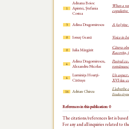
Adnana Boioc
When a veni
Apintei, Ștefania
1
copulative
Costea
Adina Dragomirescu
A (se) ţine 
3
Ionuț Geană
Voice in I
0
Câteva obse
Iulia Mărgărit
0
Racoviţa, 
Adina Dragomirescu,
Pasivul cu 
4
Alexandru Nicolae
româneasc
Luminița Hoarță-
Un aspect a
4
Cărăușu
XVI-lea: co
L’adverbe 
Adrian Chircu
16
Etudes étymo
References in this publication: 0
The citations/references list is base
For any and all inquiries related to t