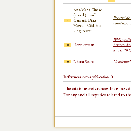
Ana-Maria Gînsac
(coord.), Iosif
Practici de
Camară, Dinu
5
românesc 
Moscal, Mădălina
Ungureanu
Bibliografi
Florin Sterian
Lucrări de l
0
anului 201
Liliana Soare
Unadapted 
0
References in this publication: 0
The citations/references list is base
For any and all inquiries related to t