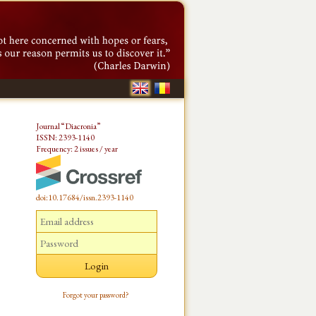
Journal “Diacronia”
ISSN: 2393-1140
Frequency: 2 issues / year
doi:10.17684/issn.2393-1140
Forgot your password?