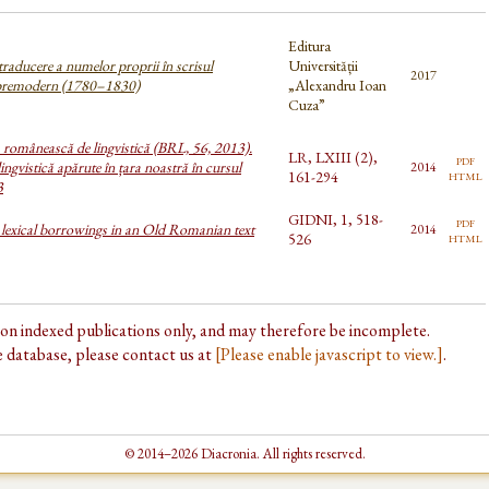
Editura
 traducere a numelor proprii în scrisul
Universității
2017
premodern (1780–1830)
„Alexandru Ioan
Cuza”
a românească de lingvistică (BRL, 56, 2013).
LR, LXIII (2),
pdf
ingvistică apărute în țara noastră în cursul
2014
html
161-294
3
GIDNI, 1, 518-
pdf
lexical borrowings in an Old Romanian text
2014
html
526
d on indexed publications only, and may therefore be incomplete.
he database, please contact us at
[Please enable javascript to view.]
.
© 2014–2026 Diacronia. All rights reserved.