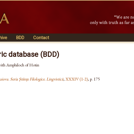
hive
BDD
Contact
ric database (BDD)
 with Amphiloch of Hotin
iova. Seria Științe Filologice. Lingvistică
,
XXXIV (1-2)
, p. 175