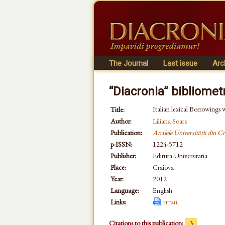
The Journal
Last issue
Arc
“Diacronia” bibliomet
Italian lexical Borrowings
Title:
Author:
Liliana Soare
Publication:
Analele Universității din Cra
p-ISSN:
1224-5712
Publisher:
Editura Universitaria
Place:
Craiova
Year:
2012
Language:
English
Links:
html
Citations to this publication:
3