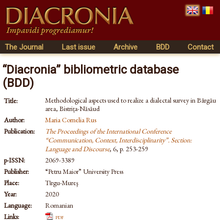
The Journal
Last issue
Archive
BDD
Contact
“Diacronia” bibliometric database
(BDD)
Methodological aspects used to realize a dialectal survey in Bârgău
Title:
area, Bistrița-Năsăud
Author:
Maria Cornelia Rus
Publication:
The Proceedings of the International Conference
“Communication, Context, Interdisciplinarity”. Section:
Language and Discourse
, 6, p. 253-259
p-ISSN:
2069-3389
Publisher:
“Petru Maior” University Press
Place:
Tîrgu-Mureş
Year:
2020
Language:
Romanian
Links:
pdf