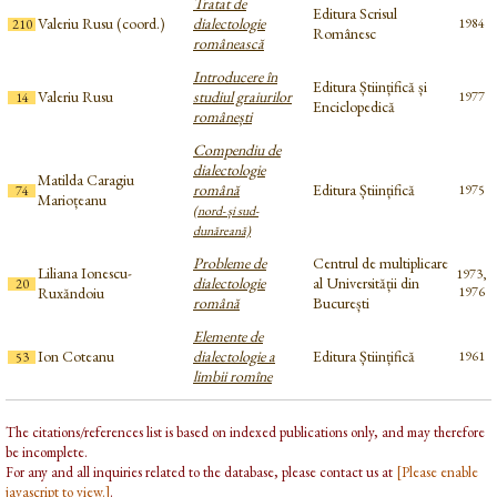
Tratat de
Editura Scrisul
Valeriu Rusu (coord.)
dialectologie
1984
210
Românesc
românească
Introducere în
Editura Științifică și
Valeriu Rusu
studiul graiurilor
1977
14
Enciclopedică
românești
Compendiu de
dialectologie
Matilda Caragiu
română
Editura Științifică
1975
74
Marioțeanu
(nord- și sud-
dunăreană)
Probleme de
Centrul de multiplicare
Liliana Ionescu-
1973,
dialectologie
al Universității din
20
Ruxăndoiu
1976
română
București
Elemente de
Ion Coteanu
dialectologie a
Editura Științifică
1961
53
limbii romîne
The citations/references list is based on indexed publications only, and may therefore
be incomplete.
For any and all inquiries related to the database, please contact us at
[Please enable
javascript to view.]
.