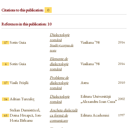
Citations to this publication:
0
References in this publication: 10
Dialectologie
română
Sorin Guia
Vasiliana ’98
2014
17
Studii și corpus de
texte
Elemente de
Sorin Guia
dialectologie
Vasiliana ’98
2014
6
română
Probleme de
Vasile Frățilă
dialectologie
Astra
2010
17
română
Dialectologie
Editura Universităţii
Adrian Turculeț
2002
14
română
„Alexandru Ioan Cuza”
Stelian Dumistrăcel,
Ancheta dialectală
Doina Hreapcă, Ion-
ca formă de
Editura Academiei
1997
45
Horia Bîrleanu
comunicare