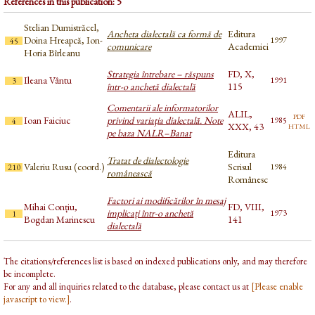
References in this publication: 5
Stelian Dumistrăcel,
Ancheta dialectală ca formă de
Editura
Doina Hreapcă, Ion-
1997
45
comunicare
Academiei
Horia Bîrleanu
Strategia întrebare – răspuns
FD, X,
Ileana Vântu
1991
3
într-o anchetă dialectală
115
Comentarii ale informatorilor
ALIL,
pdf
Ioan Faiciuc
privind variaţia dialectală. Note
1985
4
html
XXX, 43
pe baza NALR–Banat
Editura
Tratat de dialectologie
Valeriu Rusu (coord.)
Scrisul
1984
210
românească
Românesc
Factori ai modificărilor în mesaj
Mihai Conțiu,
FD, VIII,
implicați într-o anchetă
1973
1
Bogdan Marinescu
141
dialectală
The citations/references list is based on indexed publications only, and may therefore
be incomplete.
For any and all inquiries related to the database, please contact us at
[Please enable
javascript to view.]
.