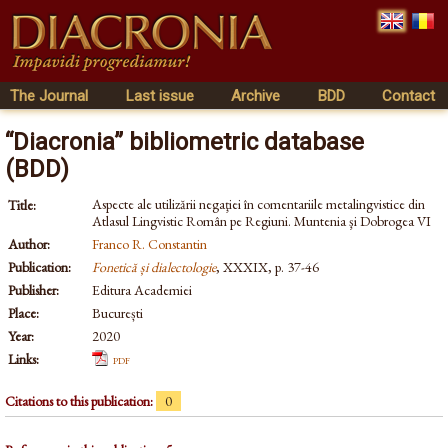
The Journal
Last issue
Archive
BDD
Contact
“Diacronia” bibliometric database
(BDD)
Aspecte ale utilizării negaţiei în comentariile metalingvistice din
Title:
Atlasul Lingvistic Român pe Regiuni. Muntenia şi Dobrogea VI
Author:
Franco R. Constantin
Publication:
Fonetică și dialectologie
, XXXIX, p. 37-46
Publisher:
Editura Academiei
Place:
București
Year:
2020
Links:
pdf
Citations to this publication:
0