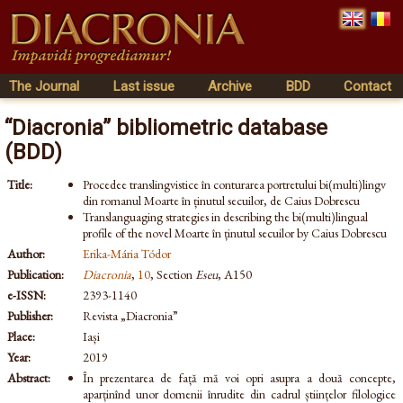
The Journal
Last issue
Archive
BDD
Contact
“Diacronia” bibliometric database
(BDD)
Title:
Procedee translingvistice în conturarea portretului bi(multi)lingv
din romanul Moarte în ținutul secuilor, de Caius Dobrescu
Translanguaging strategies in describing the bi(multi)lingual
profile of the novel Moarte în ținutul secuilor by Caius Dobrescu
Author:
Erika-Mária Tódor
Publication:
Diacronia
,
10
, Section
Eseu
, A150
e-ISSN:
2393-1140
Publisher:
Revista „Diacronia”
Place:
Iași
Year:
2019
Abstract:
În prezentarea de față mă voi opri asupra a două concepte,
aparținînd unor domenii înrudite din cadrul științelor filologice