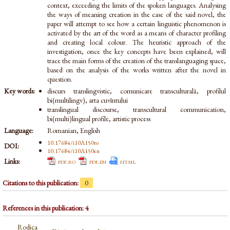
context, exceeding the limits of the spoken languages. Analysing
the ways of meaning creation in the case of the said novel, the
paper will attempt to see how a certain linguistic phenomenon is
activated by the art of the word as a means of character profiling
and creating local colour. The heuristic approach of the
investigation, once the key concepts have been explained, will
trace the main forms of the creation of the translanguaging space,
based on the analysis of the works written after the novel in
question.
Key words:
discurs translingvistic, comunicare transculturală, profilul
bi(multilingv), arta cuvîntului
translingual discourse, transcultural communication,
bi(multi)lingual profile, artistic process
Language:
Romanian, English
10.17684/i10A150ro
DOI:
10.17684/i10A150en
Links:
pdf.ro
pdf.en
html
Citations to this publication:
0
References in this publication: 4
Rodica