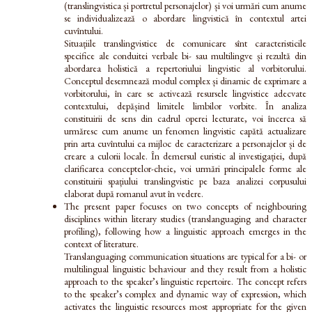
(translingvistica și portretul personajelor) și voi urmări cum anume
se individualizează o abordare lingvistică în contextul artei
cuvîntului.
Situațiile translingvistice de comunicare sînt caracteristicile
specifice ale conduitei verbale bi- sau multilingve și rezultă din
abordarea holistică a repertoriului lingvistic al vorbitorului.
Conceptul desemnează modul complex și dinamic de exprimare a
vorbitorului, în care se activează resursele lingvistice adecvate
contextului, depășind limitele limbilor vorbite. În analiza
constituirii de sens din cadrul operei lecturate, voi încerca să
urmăresc cum anume un fenomen lingvistic capătă actualizare
prin arta cuvîntului ca mijloc de caracterizare a personajelor și de
creare a culorii locale. În demersul euristic al investigației, după
clarificarea conceptelor-cheie, voi urmări principalele forme ale
constituirii spațiului translingvistic pe baza analizei corpusului
elaborat după romanul avut în vedere.
The present paper focuses on two concepts of neighbouring
disciplines within literary studies (translanguaging and character
profiling), following how a linguistic approach emerges in the
context of literature.
Translanguaging communication situations are typical for a bi- or
multilingual linguistic behaviour and they result from a holistic
approach to the speaker’s linguistic repertoire. The concept refers
to the speaker’s complex and dynamic way of expression, which
activates the linguistic resources most appropriate for the given