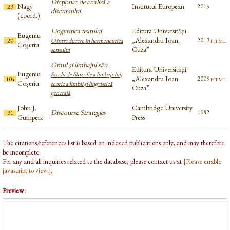
Dicționar de analiză a
Nagy
Institutul European
2015
23
discursului
(coord.)
Lingvistica textului
Editura Universităţii
Eugeniu
„Alexandru Ioan
html
2013
20
O introducere în hermeneutica
Coșeriu
Cuza”
sensului
Omul şi limbajul său
Editura Universităţii
Eugeniu
Studii de filozofie a limbajului,
„Alexandru Ioan
html
2009
104
Coșeriu
teorie a limbii şi lingvistică
Cuza”
generală
John J.
Cambridge University
Discourse Strategies
1982
31
Gumperz
Press
The citations/references list is based on indexed publications only, and may therefore
be incomplete.
For any and all inquiries related to the database, please contact us at
[Please enable
javascript to view.]
.
Preview: