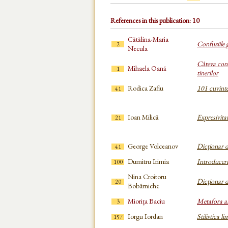
References in this publication: 10
Cătălina-Maria
Confuziile 
2
Necula
Câteva cons
Mihaela Oană
1
tinerilor
Rodica Zafiu
101 cuvinte
41
Ioan Milică
Expresivita
21
George Volceanov
Dicționar d
41
Dumitru Irimia
Introducere 
100
Nina Croitoru
Dicționar d
20
Bobârniche
Miorița Baciu
Metafora a
3
Iorgu Iordan
Stilistica l
157