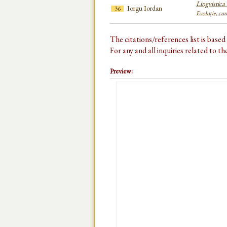
Lingvistic
Iorgu Iordan
36
Evoluție, cu
The citations/references list is base
For any and all inquiries related to t
Preview: