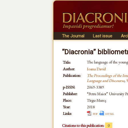
The Journal
Last issue
Arc
“Diacronia” bibliomet
The language of the young
Title:
Author:
Ioana David
Publication:
The Proceedings of the Int
Language and Discourse
,
p-ISSN:
2069-3389
Publisher:
“Petru Maior” University Pr
Place:
Tîrgu-Mureş
Year:
2018
Links:
pdf
html
Citations to this publication:
0