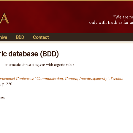
hive
BDD
Contact
ric database (BDD)
 – onomastic phraseologisms with argotic value
ernational Conference “Communication, Context, Interdisciplinarity”. Section:
5
, p. 220
ess