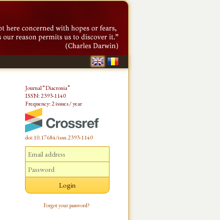
Journal “Diacronia”
ISSN: 2393-1140
Frequency: 2 issues / year
doi:10.17684/issn.2393-1140
Forgot your password?