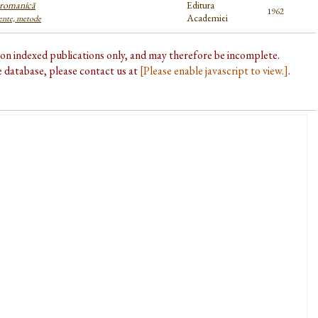
a romanică
Editura
1962
Academiei
rente, metode
d on indexed publications only, and may therefore be incomplete.
he database, please contact us at
[Please enable javascript to view.]
.