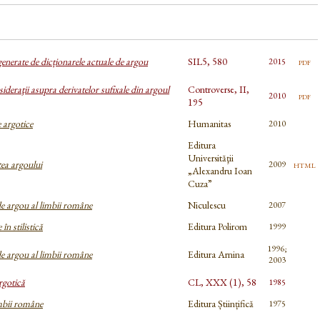
generate de dicționarele actuale de argou
SIL5, 580
pdf
2015
ideraţii asupra derivatelor sufixale din argoul
Controverse, II,
pdf
2010
195
 argotice
Humanitas
2010
Editura
Universităţii
tea argoului
html
2009
„Alexandru Ioan
Cuza”
e argou al limbii române
Niculescu
2007
în stilistică
Editura Polirom
1999
1996;
e argou al limbii române
Editura Arnina
2003
rgotică
CL, XXX (1), 58
1985
imbii române
Editura Științifică
1975