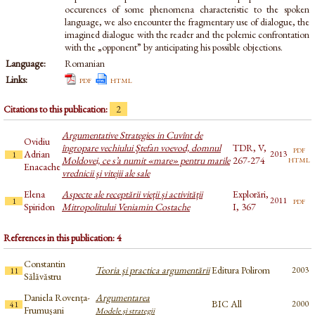
occurences of some phenomena characteristic to the spoken
language, we also encounter the fragmentary use of dialogue, the
imagined dialogue with the reader and the polemic confrontation
with the „opponent” by anticipating his possible objections.
Language:
Romanian
Links:
pdf
html
Citations to this publication:
2
Argumentative Strategies in Cuvînt de
Ovidiu
îngropare vechiului Ştefan voevod, domnul
TDR, V,
pdf
Adrian
2013
1
html
Moldovei, ce s’a numit «mare» pentru marile
267-274
Enacache
vrednicii şi vitejii ale sale
Elena
Aspecte ale receptării vieții și activității
Explorări,
pdf
2011
1
Spiridon
Mitropolitului Veniamin Costache
I, 367
References in this publication: 4
Constantin
Teoria şi practica argumentării
Editura Polirom
2003
11
Sălăvăstru
Daniela Rovența-
Argumentarea
BIC All
2000
41
Frumușani
Modele și strategii