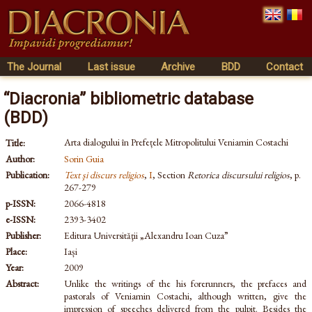
The Journal
Last issue
Archive
BDD
Contact
“Diacronia” bibliometric database
(BDD)
Arta dialogului în Prefețele Mitropolitului Veniamin Costachi
Title:
Author:
Sorin Guia
Publication:
Text şi discurs religios
,
I
, Section
Retorica discursului religios
, p.
267-279
p-ISSN:
2066-4818
e-ISSN:
2393-3402
Publisher:
Editura Universităţii „Alexandru Ioan Cuza”
Place:
Iași
Year:
2009
Abstract:
Unlike the writings of the his forerunners, the prefaces and
pastorals of Veniamin Costachi, although written, give the
impression of speeches delivered from the pulpit. Besides the