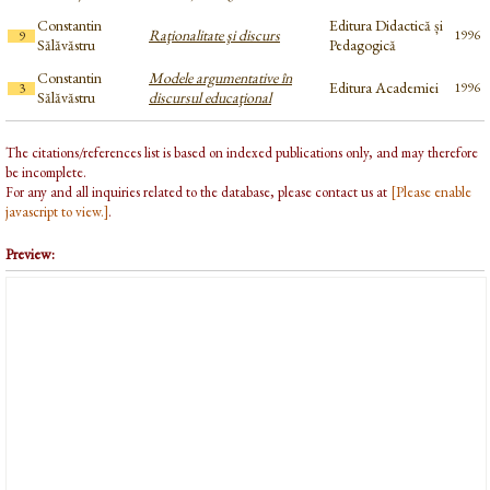
Constantin
Editura Didactică și
Raţionalitate şi discurs
1996
9
Sălăvăstru
Pedagogică
Constantin
Modele argumentative în
Editura Academiei
1996
3
Sălăvăstru
discursul educaţional
The citations/references list is based on indexed publications only, and may therefore
be incomplete.
For any and all inquiries related to the database, please contact us at
[Please enable
javascript to view.]
.
Preview: