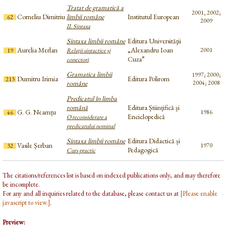
Tratat de gramatică a
2001, 2002;
Corneliu Dimitriu
limbii române
Institutul European
62
2009
II. Sintaxa
Sintaxa limbii române
Editura Universităţii
Aurelia Merlan
„Alexandru Ioan
2001
19
Relaţii sintactice şi
Cuza”
conectori
Gramatica limbii
1997; 2000;
Dumitru Irimia
Editura Polirom
213
române
2004; 2008
Predicatul în limba
română
Editura Științifică și
G. G. Neamțu
1986
46
Enciclopedică
O reconsiderare a
predicatului nominal
Sintaxa limbii române
Editura Didactică și
Vasile Șerban
1970
32
Pedagogică
Curs practic
The citations/references list is based on indexed publications only, and may therefore
be incomplete.
For any and all inquiries related to the database, please contact us at
[Please enable
javascript to view.]
.
Preview: