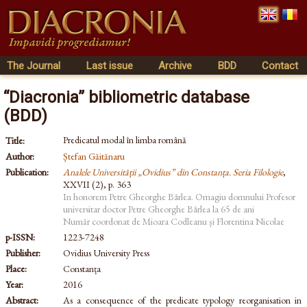
The Journal
Last issue
Archive
BDD
Contact
“Diacronia” bibliometric database
(BDD)
Predicatul modal în limba română
Title:
Author:
Ștefan Găitănaru
Publication:
Analele Universității „Ovidius” din Constanța. Seria Filologie
,
XXVII (2), p. 363
In honorem Petre Gheorghe Bârlea. Omagiu domnului Profesor
universitar doctor Petre Gheorghe Bârlea la 65 de ani
Număr coordonat de Mioara Codleanu și Florentina Nicolae
p-ISSN:
1223-7248
Publisher:
Ovidius University Press
Place:
Constanța
Year:
2016
Abstract:
As a consequence of the predicate typology reorganisation in