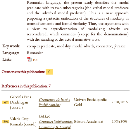
Romanian language, the present study describes the modal
predicate with its two subcategories (the verbal modal predicate
and the adverbial modal predicate). This is a new approach
proposing a syntactic unification of the structures of modality in
terms of semantic and formal similarity. Thus, the arguments with
a view to depredicatization of modalising adverbs are
reconsidered, which coincides (except for the denominations)
with the standing of the actual normative work.
Key words:
complex predicate, modality, modal adverb, connector, phrastic
Language:
Romanian
Links:
pdf
Citations to this publication:
0
References in this publication: 7
Gabriela Pană
Gramatica de bază a
Univers Enciclopedic
Dindelegan
2010; 2016
67
limbii române
Gold
(coord.)
GALR
Valeria Guțu
Editura Academiei
2005; 2008
396
Gramatica limbii române.
Romalo (coord.)
I. Cuvântul; II. Enunțul