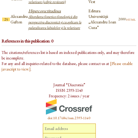
Vest
velarizare (ediţie revăzută)
Hipercorectitudinea
Editura
Alexandru
Universităţii
Abordarea fonetico-fonologică din
html
2000
25
Gafton
„Alexandru Ioan
perspectiva diacronică şi cu aplicare la
Cuza”
palatalizarea labialelor şi la velarizare
References in this publication: 0
The citations/references list is based on indexed publications only, and may therefore
be incomplete.
For any and all inquiries related to the database, please contact us at
[Please enable
javascript to view.]
.
Journal “Diacronia”
ISSN: 2393-1140
Frequency: 2 issues / year
doi:10.17684/issn.2393-1140