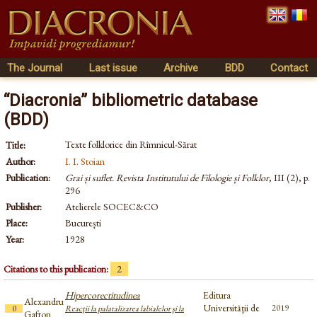
The Journal
Last issue
Archive
BDD
Contact
“Diacronia” bibliometric database
(BDD)
Texte folklorice din Rîmnicul-Sărat
Title:
Author:
I. I. Stoian
Publication:
Grai și suflet. Revista Institutului de Filologie și Folklor
, III (2), p.
296
Publisher:
Atelierele SOCEC&CO
Place:
București
Year:
1928
Citations to this publication:
2
Hipercorectitudinea
Editura
Alexandru
Universităţii de
2019
0
Reacţii la palatalizarea labialelor şi la
Gafton