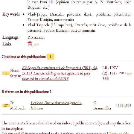
le tsar Ivan III (opinion soutenue par A. N. Vortokov, Ioan
Bogdan, etc.).
Key words:
Vlad-Ţepeş, Dracula, povestire slavă, problema paternităţii,
Feodor Kuriţân, autor român
Vlad Tsepech (L’Empaleur), Dracula, récit slave, problème de la
paternité, Feodor Kuricyn, auteur roumain
Language:
Romanian
Links:
pdf
Citations to this publication:
1
Bibliografia românească de lingvistică (BRL, 58,
LR, LXV
Florin
2015). Lucrări de lingvistică apărute în țara
(2), 181-
pdf
2016
1
Sterian
noastră în cursul anului 2015
333
References in this publication: 1
Fr.
Lexicon Palaeoslovenico-graeco-
G.
1862-1865
87
Miklosich
latinum
Braumüller
The citations/references list is based on indexed publications only, and may therefore
be incomplete.
For any and all inquiries related to the database, please contact us at
[Please enable