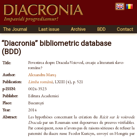
The Journal
Last issue
Archive
BDD
Contact
“Diacronia” bibliometric database
(BDD)
Povestirea despre Dracula-Voievod, creaţie a literaturii slavo-
Title:
române?
Author:
Alexandru Mareș
Publication:
Limba română
, LXIII (4), p. 521
p-ISSN:
0024-3523
Publisher:
Editura Academiei
Place:
București
Year:
2014
Abstract:
Les hypothèses concernant la création du
Récit sur le voïevode
Dracula
par un Roumain sont depourvues de preuves vérifiables.
Par conséquent, nous n’avons pas de raisons sérieuses de refuser la
paternité du diacre russe Feodor Kuricyn, envoyé en Hongrie par