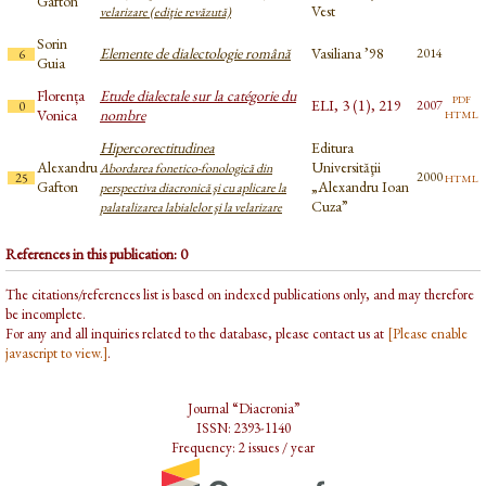
Gafton
Vest
velarizare (ediţie revăzută)
Sorin
Elemente de dialectologie română
Vasiliana ’98
2014
6
Guia
Florența
Etude dialectale sur la catégorie du
pdf
ELI, 3 (1), 219
2007
0
html
Vonica
nombre
Hipercorectitudinea
Editura
Alexandru
Universităţii
Abordarea fonetico-fonologică din
html
2000
25
Gafton
„Alexandru Ioan
perspectiva diacronică şi cu aplicare la
Cuza”
palatalizarea labialelor şi la velarizare
References in this publication: 0
The citations/references list is based on indexed publications only, and may therefore
be incomplete.
For any and all inquiries related to the database, please contact us at
[Please enable
javascript to view.]
.
Journal “Diacronia”
ISSN: 2393-1140
Frequency: 2 issues / year