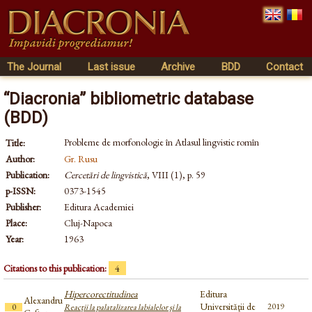
The Journal
Last issue
Archive
BDD
Contact
“Diacronia” bibliometric database
(BDD)
Probleme de morfonologie în Atlasul lingvistic romîn
Title:
Author:
Gr. Rusu
Publication:
Cercetări de lingvistică
, VIII (1), p. 59
p-ISSN:
0373-1545
Publisher:
Editura Academiei
Place:
Cluj-Napoca
Year:
1963
Citations to this publication:
4
Hipercorectitudinea
Editura
Alexandru
Universităţii de
2019
0
Reacţii la palatalizarea labialelor şi la