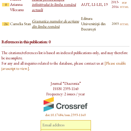
2013-
pdf
Arianna
infinitivului în limba română
AUT, LI-LII, 19
0
html
2014
Vîlceanu
actuală
Editura
Gramatica numelor de acțiune
Camelia Stan
Universității din
html
2003
26
din limba română
București
References in this publication: 0
The citations/references list is based on indexed publications only, and may therefore
be incomplete.
For any and all inquiries related to the database, please contact us at
[Please enable
javascript to view.]
.
Journal “Diacronia”
ISSN: 2393-1140
Frequency: 2 issues / year
doi:10.17684/issn.2393-1140