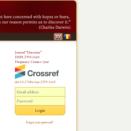
Journal “Diacronia”
ISSN: 2393-1140
Frequency: 2 issues / year
doi:10.17684/issn.2393-1140
Forgot your password?