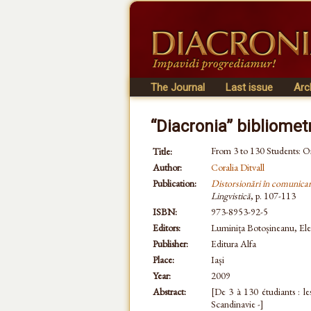
The Journal
Last issue
Arc
“Diacronia” bibliomet
From 3 to 130 Students: O
Title:
Author:
Coralia Ditvall
Publication:
Distorsionări în comunicare
Lingvistică
, p. 107-113
ISBN:
973-8953-92-5
Editors:
Luminița Botoșineanu, Ele
Publisher:
Editura Alfa
Place:
Iași
Year:
2009
Abstract:
[De 3 à 130 étudiants : les
Scandinavie -]