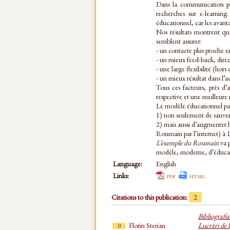
Dans la communication pré
recherches sur e-learnin
éducationnel, car les avan
Nos résultats montrent que
semblent assurer:
- un contacte plus proche en
- un mieux feed-back, direc
- une large flexibilité (hor
- un mieux résultat dans l’a
Tous ces facteurs, près d’
respective et une meilleure 
Le modèle éducationnel par l
1) non seulement de sauver l
2) mais aussi d’augmenter le
Roumain par l’internet) à 1
L’exemple du Roumain
va p
modèle, moderne, d’éducati
Language:
English
Links:
pdf
html
Citations to this publication:
2
Bibliografi
Florin Sterian
Lucrări de l
0