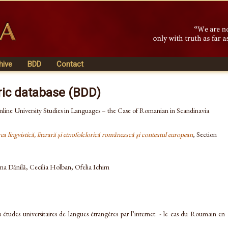
hive
BDD
Contact
ric database (BDD)
nline University Studies in Languages – the Case of Romanian in Scandinavia
a lingvistică, literară și etnofolclorică românească și contextul european
, Section
na Dănilă, Cecilia Holban, Ofelia Ichim
 études universitaires de langues étrangères par l’internet: - le cas du Roumain en