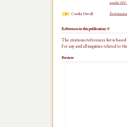
anului 201
Coralia Ditvall
Învățământu
1
References in this publication: 0
The citations/references list is base
For any and all inquiries related to t
Preview: