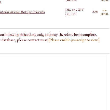
3
DR, s.n., XIV
pdf
l prin internet. Rolul profesorului
2009
html
(2), 129
d on indexed publications only, and may therefore be incomplete.
he database, please contact us at
[Please enable javascript to view.]
.