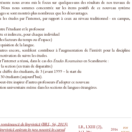
sente nous avons mis le focus sur quelques-uns des résultats de nos travaux de
g. Nous nous sommes concentrée sur les items positifs de ce nouveau système
tages se sont montrés plus nombreux que les désavantages.
 les études par l’internet, par rapport à ceux au niveau traditionnel - en campus,
tre l’étudiant et le professeur
te et indirecte, pour chaque individuel
s des facteurs du temps ou d’espace)
cquisition de la langue.
autres encore, semblent contribuer à l’augmentation de l’intérêt pour la discipline
motivation de suivre les études.
’internet a réussi, dans le cas des
Études Roumaines
en Scandinavie :
a section (en train de disparaître)
 chiffre des étudiants, de 3 (avant 1999 – le start du
30 étudiants (aujourd’hui).
eut-être inspirer d’autres professeurs d’adopter ce nouveau
on universitaire même dans les sections de langues étrangères.
a românească de lingvistică (BRL, 56, 2013).
LR, LXIII (2),
pdf
ingvistică apărute în țara noastră în cursul
2014
html
161-294