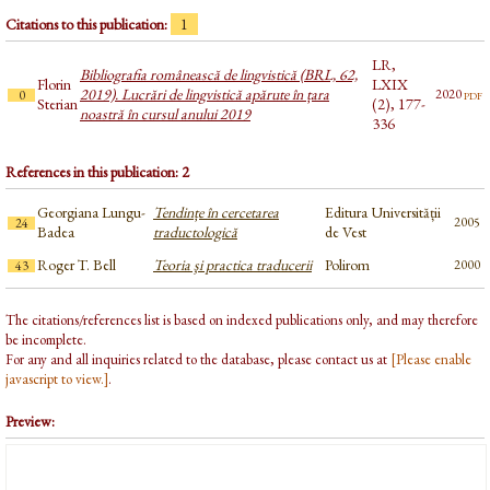
Citations to this publication:
1
LR,
Bibliografia românească de lingvistică (BRL, 62,
Florin
LXIX
2019). Lucrări de lingvistică apărute în țara
pdf
2020
0
Sterian
(2), 177-
noastră în cursul anului 2019
336
References in this publication: 2
Georgiana Lungu-
Tendințe în cercetarea
Editura Universității
2005
24
Badea
traductologică
de Vest
Roger T. Bell
Teoria şi practica traducerii
Polirom
2000
43
The citations/references list is based on indexed publications only, and may therefore
be incomplete.
For any and all inquiries related to the database, please contact us at
[Please enable
javascript to view.]
.
Preview: