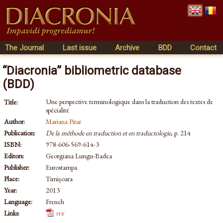
The Journal
Last issue
Archive
BDD
Contact
“Diacronia” bibliometric database
(BDD)
Une perspective terminologique dans la traduction des textes de
Title:
spécialité
Author:
Mariana Pitar
Publication:
De la méthode en traduction et en traductologie
, p. 214
ISBN:
978-606-569-614-3
Editors:
Georgiana Lungu-Badea
Publisher:
Eurostampa
Place:
Timișoara
Year:
2013
Language:
French
Links:
pdf