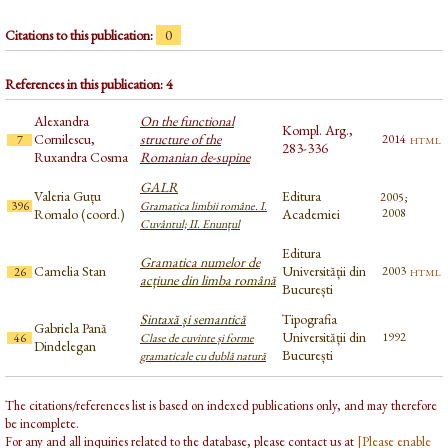
Citations to this publication:
0
References in this publication: 4
Alexandra
On the functional
Kompl. Arg.,
Cornilescu,
structure of the
html
2014
7
283-336
Ruxandra Cosma
Romanian de-supine
GALR
Valeria Guțu
Editura
2005;
396
Gramatica limbii române. I.
Romalo (coord.)
Academiei
2008
Cuvântul; II. Enunțul
Editura
Gramatica numelor de
Camelia Stan
Universității din
html
2003
26
acțiune din limba română
București
Sintaxă și semantică
Tipografia
Gabriela Pană
Universității din
1992
46
Clase de cuvinte și forme
Dindelegan
București
gramaticale cu dublă natură
The citations/references list is based on indexed publications only, and may therefore
be incomplete.
For any and all inquiries related to the database, please contact us at
[Please enable