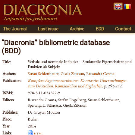
The Journal
Last issue
Archive
BDD
Contact
“Diacronia” bibliometric database
(BDD)
Verbale und nominale Infinitive – Strukturelle Eigenschaften und
Title:
Funktion als Subjekt
Authors:
Susan Schlotthauer
,
Gisela Zifonun
,
Ruxandra Cosma
Publication:
Komplexe Argumentstrukturen. Kontrastive Untersuchungen
zum Deutschen, Rumänischen und Englischen
, p. 253-282
ISBN:
978-3-11-034322-9
Editors:
Ruxandra Cosma, Stefan Engelberg, Susan Schlotthauer,
Speranța L. Stănescu, Gisela Zifonun
Publisher:
De Gruyter Mouton
Place:
Berlin
Year:
2014
Links:
html