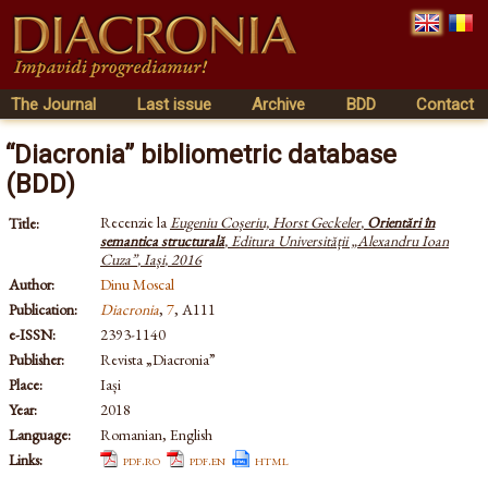
The Journal
Last issue
Archive
BDD
Contact
“Diacronia” bibliometric database
(BDD)
Recenzie la
Eugeniu Coșeriu, Horst Geckeler
,
Orientări în
Title:
semantica structurală
,
Editura Universității „Alexandru Ioan
Cuza”
,
Iași
,
2016
Author:
Dinu Moscal
Publication:
Diacronia
,
7
, A111
e-ISSN:
2393-1140
Publisher:
Revista „Diacronia”
Place:
Iași
Year:
2018
Language:
Romanian, English
Links:
pdf.ro
pdf.en
html