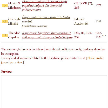
Elemente românești în terminologia
Maxim Sl.
CL, XVII (2),
populară bulgară din domeniul
1972
3
Mladenov
263
îmbrăcămintei
Împrumuturi vechi sud-slave în limba
Gheorghe
Editura
română
1961
49
Mihăilă
Academiei
Studiu lexico-semantic
Theodor
Raporturile lingvistice slavo-române. I.
DR, III, 129-
1922-
pdf
12
Capidan
Influența română asupra limbei bulgare
238
1923
The citations/references list is based on indexed publications only, and may therefore
be incomplete.
For any and all inquiries related to the database, please contact us at
[Please enable
javascript to view.]
.
Preview: