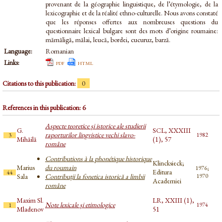
provenant de la géographie linguistique, de l’étymologie, de la
lexicographie et de la réalité ethno-culturelle. Nous avons constaté
que les réponses offertes aux nombreuses questions du
questionnaire lexical bulgare sont des mots d’origine roumaine:
mămăligă, mălai, leucă, bordei, cucuruz, barză.
Language:
Romanian
Links:
pdf
html
Citations to this publication:
0
References in this publication: 6
Aspecte teoretice și istorice ale studierii
G.
SCL, XXXIII
raporturilor lingvistice vechi slavo-
1982
3
Mihăilă
(1), 57
române
Contributions à la phonétique historique
Klincksieck;
Marius
du roumain
1976;
Editura
44
Sala
Contribuții la fonetica istorică a limbii
1970
Academiei
române
Maxim Sl.
LR, XXIII (1),
Note lexicale și etimologice
1974
1
Mladenov
51