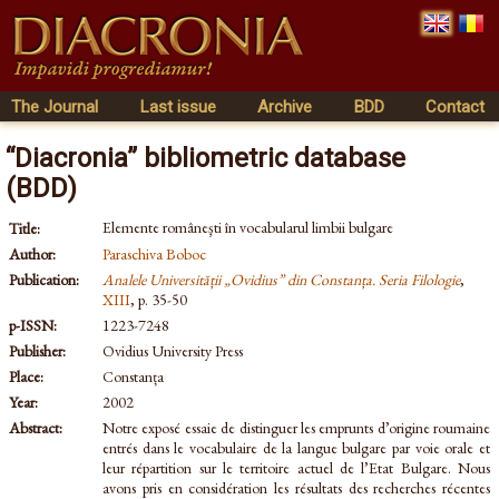
The Journal
Last issue
Archive
BDD
Contact
“Diacronia” bibliometric database
(BDD)
Elemente româneşti în vocabularul limbii bulgare
Title:
Author:
Paraschiva Boboc
Publication:
Analele Universității „Ovidius” din Constanța. Seria Filologie
,
XIII
, p. 35-50
p-ISSN:
1223-7248
Publisher:
Ovidius University Press
Place:
Constanța
Year:
2002
Abstract:
Notre exposé essaie de distinguer les emprunts d’origine roumaine
entrés dans le vocabulaire de la langue bulgare par voie orale et
leur répartition sur le territoire actuel de l’Etat Bulgare. Nous
avons pris en considération les résultats des recherches récentes