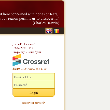
Journal “Diacronia”
ISSN: 2393-1140
Frequency: 2 issues / year
doi:10.17684/issn.2393-1140
Forgot your password?