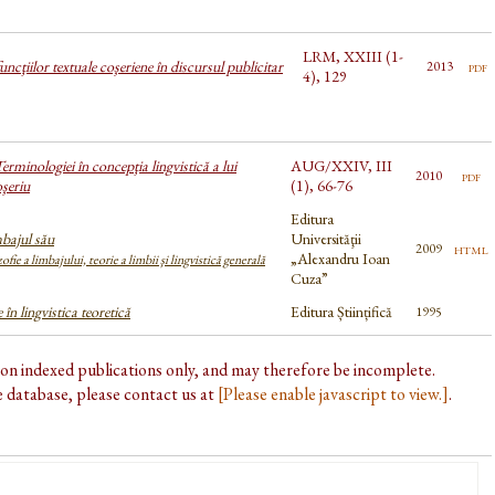
LRM, XXIII (1-
funcţiilor textuale coşeriene în discursul publicitar
pdf
2013
4), 129
rminologiei în concepţia lingvistică a lui
AUG/XXIV, III
pdf
2010
şeriu
(1), 66-76
Editura
bajul său
Universităţii
html
2009
„Alexandru Ioan
zofie a limbajului, teorie a limbii şi lingvistică generală
Cuza”
în lingvistica teoretică
Editura Științifică
1995
d on indexed publications only, and may therefore be incomplete.
he database, please contact us at
[Please enable javascript to view.]
.