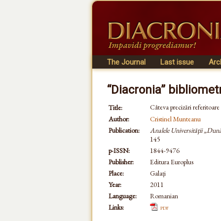
The Journal
Last issue
Arc
“Diacronia” bibliomet
Câteva precizări referitoar
Title:
Author:
Cristinel Munteanu
Publication:
Analele Universităţii „Dună
145
p-ISSN:
1844-9476
Publisher:
Editura Europlus
Place:
Galați
Year:
2011
Language:
Romanian
Links:
pdf