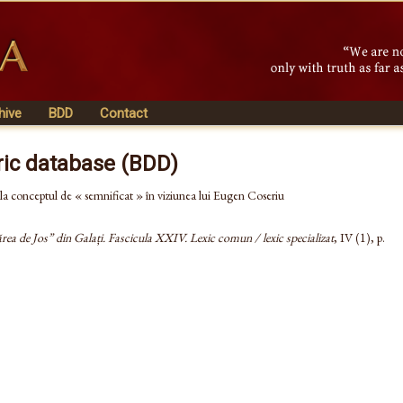
hive
BDD
Contact
ric database (BDD)
e la conceptul de « semnificat » în viziunea lui Eugen Coseriu
rea de Jos” din Galați. Fascicula XXIV. Lexic comun / lexic specializat
, IV (1), p.