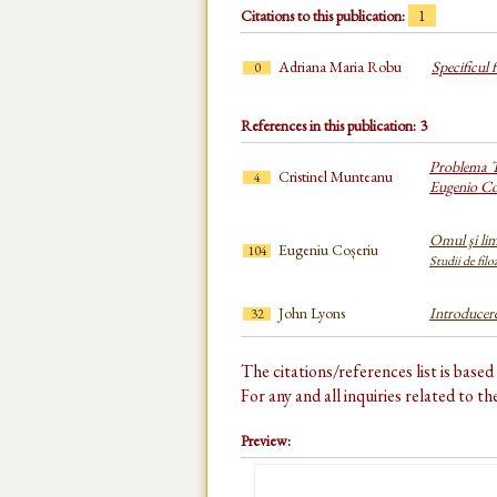
Citations to this publication:
1
Adriana Maria Robu
Specificul 
0
References in this publication: 3
Problema Te
Cristinel Munteanu
4
Eugenio Co
Omul şi lim
Eugeniu Coșeriu
104
Studii de filo
John Lyons
Introducere 
32
The citations/references list is base
For any and all inquiries related to t
Preview: