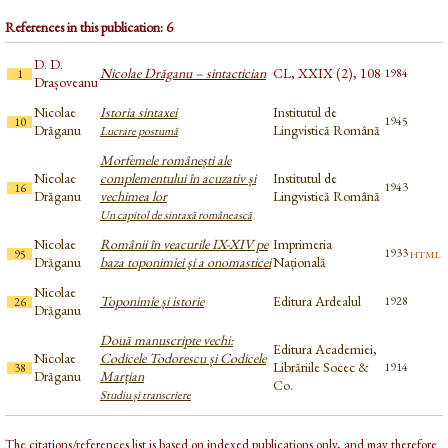
References in this publication: 6
D. D.
Nicolae Drăganu – sintactician
CL, XXIX (2), 108
1984
1
Drașoveanu
Nicolae
Istoria sintaxei
Institutul de
1945
10
Drăganu
Lingvistică Română
Lucrare postumă
Morfemele românești ale
Nicolae
complementului în acuzativ și
Institutul de
1943
16
Drăganu
vechimea lor
Lingvistică Română
Un capitol de sintaxă românească
Nicolae
Românii în veacurile IX-XIV pe
Imprimeria
html
1933
95
Drăganu
baza toponimiei şi a onomasticei
Națională
Nicolae
Toponimie și istorie
Editura Ardealul
1928
26
Drăganu
Două manuscripte vechi:
Editura Academiei,
Nicolae
Codicele Todorescu și Codicele
Librăriile Socec &
1914
38
Drăganu
Marțian
Co.
Studiu și transcriere
The citations/references list is based on indexed publications only, and may therefore