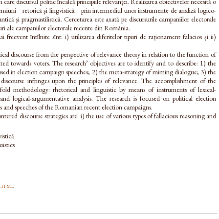
 care discursul politic încalcă principiile relevanței. Realizarea obiectivelor necesită o
iuni—retorică și lingvistică—prin intermediul unor instrumente de analiză logico-
tică și pragmastilistică. Cercetarea este axată pe discursurile campaniilor electorale
rsuri ale campaniilor electorale recente din România.
i frecvent întîlnite sînt: i) utilizarea diferitelor tipuri de raționament falacios și ii)
tical discourse from the perspective of relevance theory in relation to the function of
ted towards voters. The research’ objectives are to identify and to describe: 1) the
sed in election campaign speeches; 2) the meta-strategy of miming dialogue; 3) the
 discourse infringes upon the principles of relevance. The accomplishment of the
-fold methodology: rhetorical and linguistic by means of instruments of lexical-
 and logical-argumentative analysis. The research is focused on political election
s and speeches of the Romanian recent election campaigns.
ered discourse strategies are: i) the use of various types of fallacious reasoning and
vistică
uistics
html