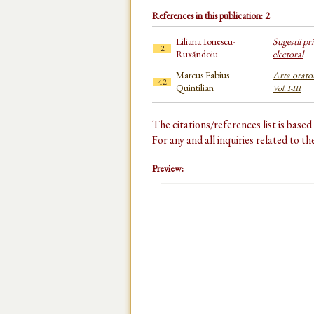
References in this publication: 2
Liliana Ionescu-
Sugestii pr
2
Ruxăndoiu
electoral
Marcus Fabius
Arta orato
42
Quintilian
Vol. I-III
The citations/references list is base
For any and all inquiries related to t
Preview: