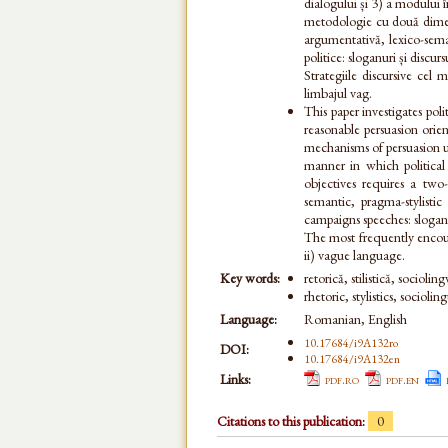
dialogului și 3) a modului în
metodologie cu două dimens
argumentativă, lexico-seman
politice: sloganuri și discu
Strategiile discursive cel ma
limbajul vag.
This paper investigates poli
reasonable persuasion orien
mechanisms of persuasion u
manner in which political
objectives requires a two
semantic, pragma-stylistic
campaigns speeches: slogan
The most frequently encount
ii) vague language.
Key words:
retorică, stilistică, socioling
rhetoric, stylistics, socioling
Language:
Romanian, English
10.17684/i9A132ro
DOI:
10.17684/i9A132en
Links:
pdf.ro
pdf.en
Citations to this publication:
0