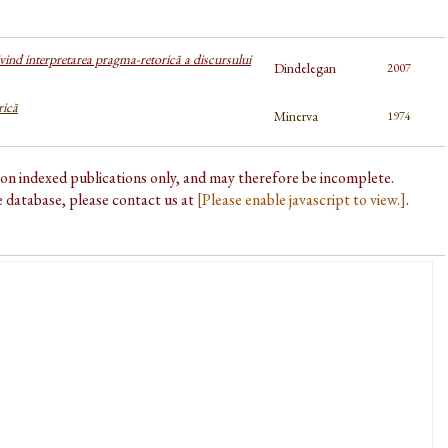
ivind interpretarea pragma-retorică a discursului
Dindelegan
2007
rică
Minerva
1974
d on indexed publications only, and may therefore be incomplete.
he database, please contact us at
[Please enable javascript to view.]
.