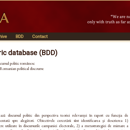
hive
BDD
Contact
ric database (BDD)
scursul politic românesc
 Romanian political discourse
ază discursul politic din perspectiva teoriei relevanței în raport cu funcția de
entată spre alegători. Obiectivele cercetării sînt identificarea și descrierea 1)
 utilizate în discursurile campaniei electorale, 2) a metastrategiei de mimare a