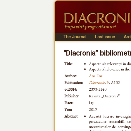
The Journal
Last issue
Arc
“Diacronia” bibliomet
Title:
Aspecte ale relevanței în di
Aspects of relevance in the
Author:
Ana Ene
Publication:
Diacronia
,
9
, A132
e-ISSN:
2393-1140
Publisher:
Revista „Diacronia”
Place:
Iași
Year:
2019
Abstract:
Această lucrare investighe
persuasiune rezonabilă ori
mecanismelor de convingere