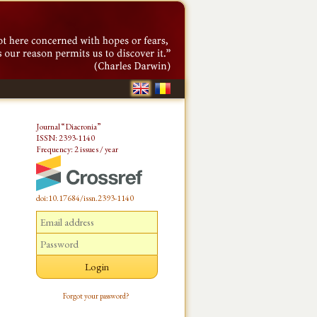
Journal “Diacronia”
ISSN: 2393-1140
Frequency: 2 issues / year
doi:10.17684/issn.2393-1140
Forgot your password?