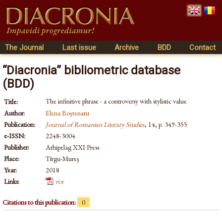
The Journal
Last issue
Archive
BDD
Contact
“Diacronia” bibliometric database
(BDD)
The infinitive phrase - a controversy with stylistic value
Title:
Author:
Elena Boștenaru
Publication:
Journal of Romanian Literary Studies
, 14, p. 349-355
e-ISSN:
2248-3004
Publisher:
Arhipelag XXI Press
Place:
Tîrgu-Mureş
Year:
2018
Links:
pdf
Citations to this publication:
0