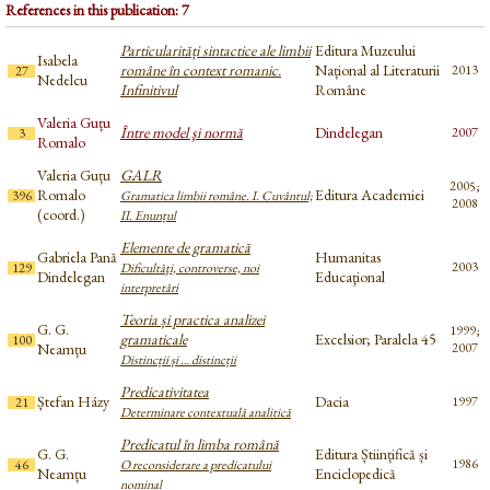
References in this publication: 7
Particularități sintactice ale limbii
Editura Muzeului
Isabela
române în context romanic.
Național al Literaturii
2013
27
Nedelcu
Infinitivul
Române
Valeria Guțu
Între model şi normă
Dindelegan
2007
3
Romalo
Valeria Guțu
GALR
2005;
Romalo
Editura Academiei
396
Gramatica limbii române. I. Cuvântul;
2008
(coord.)
II. Enunțul
Elemente de gramatică
Gabriela Pană
Humanitas
2003
129
Dificultăţi, controverse, noi
Dindelegan
Educaţional
interpretări
Teoria și practica analizei
G. G.
1999;
gramaticale
Excelsior; Paralela 45
100
Neamțu
2007
Distincții și … distincții
Predicativitatea
Ștefan Házy
Dacia
1997
21
Determinare contextuală analitică
Predicatul în limba română
G. G.
Editura Științifică și
1986
46
O reconsiderare a predicatului
Neamțu
Enciclopedică
nominal