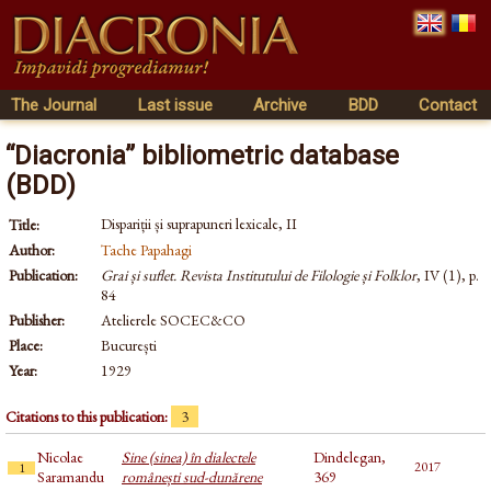
The Journal
Last issue
Archive
BDD
Contact
“Diacronia” bibliometric database
(BDD)
Dispariții și suprapuneri lexicale, II
Title:
Author:
Tache Papahagi
Publication:
Grai și suflet. Revista Institutului de Filologie și Folklor
, IV (1), p.
84
Publisher:
Atelierele SOCEC&CO
Place:
București
Year:
1929
Citations to this publication:
3
Nicolae
Sine (sinea) în dialectele
Dindelegan,
2017
1
Saramandu
românești sud-dunărene
369