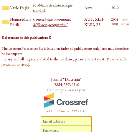
Probleme de dialectologie
Vasile Frățilă
Astra
2010
17
română
Florina-Maria
Consecințele omonimiei.
AUT, XLII-
2004-
pdf
1
html
Băcilă
Mijloace „terapeutice”
XLIII, 23
2005
References in this publication: 0
The citations/references list is based on indexed publications only, and may therefore
be incomplete.
For any and all inquiries related to the database, please contact us at
[Please enable
javascript to view.]
.
Journal “Diacronia”
ISSN: 2393-1140
Frequency: 2 issues / year
doi:10.17684/issn.2393-1140