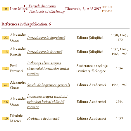
Fațetele diacroniei
pdf.ro
Ioan Milică
Diacronia, 5, A65
2017
0
pdf.en
The facets of diachrony
References in this publication: 6
Alexandru
1958; 1965;
Introducere în lingvistică
Editura Științifică
22
Graur
1972
Alexandru
1957, 1962,
Introducere în fonetică
Editura Științifică
13
Rosetti
1963, 1967
Influenţa slavă asupra
Emil
Societatea de științe
sistemului fonemelor limbii
1956
11
Petrovici
istorice și filologice
române
Alexandru
Studii de lingvistică generală
Editura Academiei
1955; 1960
42
Graur
Încercare asupra fondului
Alexandru
principal lexical al limbii
Editura Academiei
1954
46
Graur
române
Dimitrie
Probleme de fonetică
Editura Academiei
1953
10
Macrea