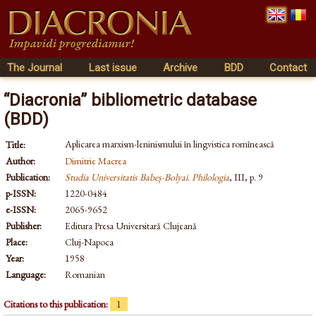
The Journal
Last issue
Archive
BDD
Contact
“Diacronia” bibliometric database
(BDD)
Aplicarea marxism-leninismului în lingvistica romînească
Title:
Author:
Dimitrie Macrea
Publication:
Studia Universitatis Babeș-Bolyai. Philologia
, III, p. 9
p-ISSN:
1220-0484
e-ISSN:
2065-9652
Publisher:
Editura Presa Universitară Clujeană
Place:
Cluj-Napoca
Year:
1958
Language:
Romanian
Citations to this publication:
1