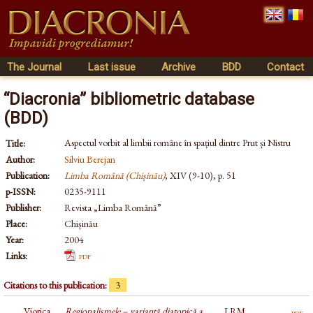
The Journal
Last issue
Archive
BDD
Contact
“Diacronia” bibliometric database
(BDD)
Aspectul vorbit al limbii române în spațiul dintre Prut și Nistru
Title:
Author:
Silviu Berejan
Publication:
Limba Română (Chișinău)
, XIV (9-10), p. 51
p-ISSN:
0235-9111
Publisher:
Revista „Limba Română”
Place:
Chișinău
Year:
2004
Links:
pdf
Citations to this publication:
3
Viorica
Regionalismele – variantă diatopică a
LRM,
pdf