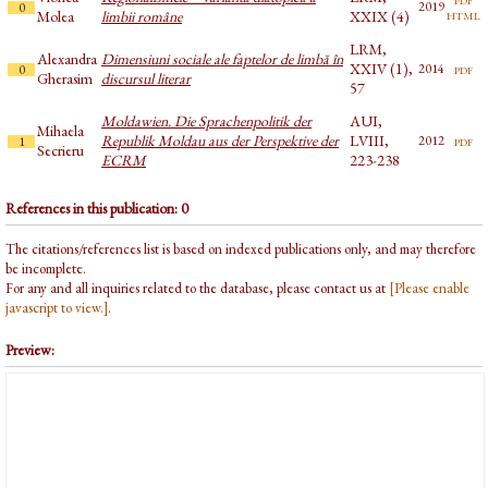
2019
0
html
Molea
limbii române
XXIX (4)
LRM,
Alexandra
Dimensiuni sociale ale faptelor de limbă în
XXIV (1),
pdf
2014
0
Gherasim
discursul literar
57
Moldawien. Die Sprachenpolitik der
AUI,
Mihaela
Republik Moldau aus der Perspektive der
LVIII,
pdf
2012
1
Secrieru
ECRM
223-238
References in this publication: 0
The citations/references list is based on indexed publications only, and may therefore
be incomplete.
For any and all inquiries related to the database, please contact us at
[Please enable
javascript to view.]
.
Preview: