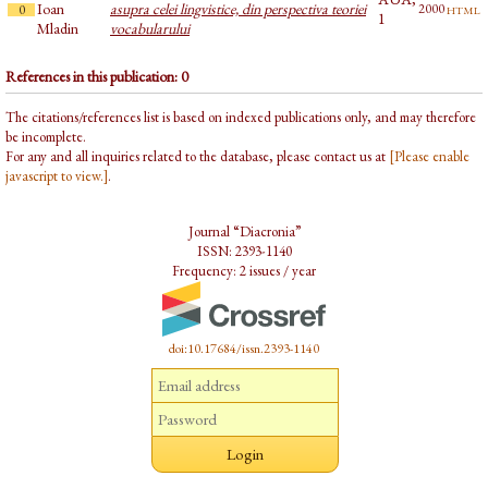
Ioan
asupra celei lingvistice, din perspectiva teoriei
html
2000
0
1
Mladin
vocabularului
References in this publication: 0
The citations/references list is based on indexed publications only, and may therefore
be incomplete.
For any and all inquiries related to the database, please contact us at
[Please enable
javascript to view.]
.
Journal “Diacronia”
ISSN: 2393-1140
Frequency: 2 issues / year
doi:10.17684/issn.2393-1140