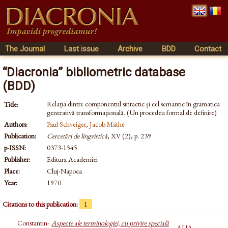
The Journal
Last issue
Archive
BDD
Contact
“Diacronia” bibliometric database
(BDD)
Relația dintre componentul sintactic și cel semantic în gramatica
Title:
generativă transformațională. (Un procedeu formal de definire)
Authors:
Paul Schveiger
,
Jacob Máthé
Publication:
Cercetări de lingvistică
, XV (2), p. 239
p-ISSN:
0373-1545
Publisher:
Editura Academiei
Place:
Cluj-Napoca
Year:
1970
Citations to this publication:
1
Constantin-
Aspecte ale terminologiei, cu privire specială
AUA,