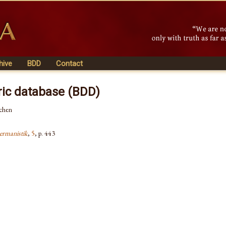
hive
BDD
Contact
ric database (BDD)
chen
ermanistik
,
5
, p. 443