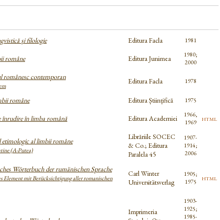
gvistică și filologie
Editura Facla
1981
1980;
bii române
Editura Junimea
2000
l românesc contemporan
Editura Facla
1978
tem
imbii române
Editura Științifică
1975
1966,
 înrudire în limba română
Editura Academiei
html
1969
Librăriile SOCEC
1907-
 etimologic al limbii române
& Co.; Editura
1914;
atine (A-Putea)
2006
Paralela 45
ches Wörterbuch der rumänischen Sprache
Carl Winter
1905;
html
es Element mit Berücksichtigung aller romanischen
Universitätsverlag
1975
1903-
1925;
Imprimeria
1985-