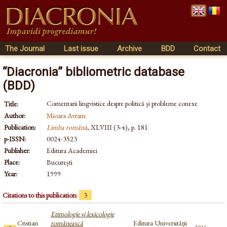
The Journal
Last issue
Archive
BDD
Contact
“Diacronia” bibliometric database
(BDD)
Comentarii lingvistice despre politică și probleme conexe
Title:
Author:
Mioara Avram
Publication:
Limba română
, XLVIII (3-4), p. 181
p-ISSN:
0024-3523
Publisher:
Editura Academiei
Place:
București
Year:
1999
Citations to this publication:
3
Etimologie și lexicologie
Cristian
românească
Editura Universității