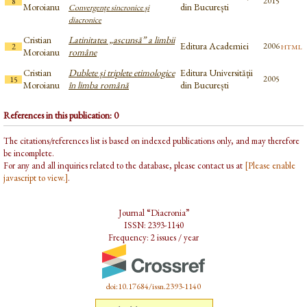
2015
8
Moroianu
din București
Convergențe sincronice și
diacronice
Cristian
Latinitatea „ascunsă” a limbii
Editura Academiei
html
2006
2
Moroianu
române
Cristian
Dublete și triplete etimologice
Editura Universității
2005
15
Moroianu
în limba română
din București
References in this publication: 0
The citations/references list is based on indexed publications only, and may therefore
be incomplete.
For any and all inquiries related to the database, please contact us at
[Please enable
javascript to view.]
.
Journal “Diacronia”
ISSN: 2393-1140
Frequency: 2 issues / year
doi:10.17684/issn.2393-1140