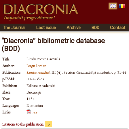
The Journal
Last issue
Archive
BDD
Contact
“Diacronia” bibliometric database
(BDD)
Limba romînă actuală
Title:
Author:
Iorgu Iordan
Publication:
Limba română
, III (4), Section
Gramatică și vocabular
, p. 31-44
p-ISSN:
0024-3523
Publisher:
Editura Academiei
Place:
București
Year:
1954
Language:
Romanian
Links:
pdf
Citations to this publication:
3