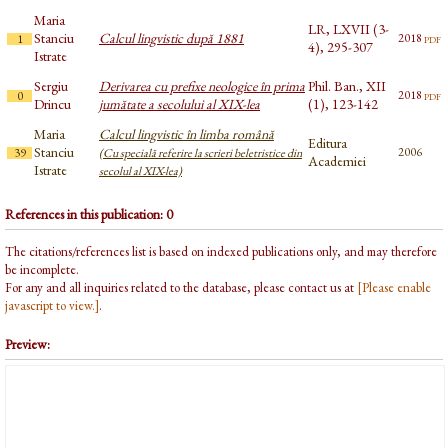
Maria
LR, LXVII (3-
Stanciu
Calcul lingvistic după 1881
pdf
2018
1
4), 295-307
Istrate
Sergiu
Derivarea cu prefixe neologice în prima
Phil. Ban., XII
pdf
2018
0
Drincu
jumătate a secolului al XIX-lea
(1), 123-142
Maria
Calcul lingvistic în limba română
Editura
Stanciu
2006
39
(Cu specială referire la scrieri beletristice din
Academiei
Istrate
secolul al XIX-lea)
References in this publication: 0
The citations/references list is based on indexed publications only, and may therefore
be incomplete.
For any and all inquiries related to the database, please contact us at
[Please enable
javascript to view.]
.
Preview: