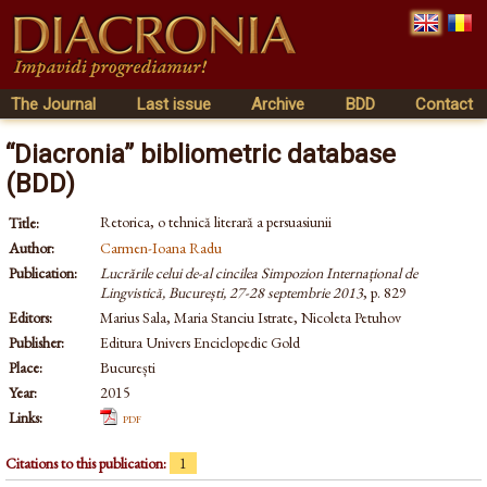
The Journal
Last issue
Archive
BDD
Contact
“Diacronia” bibliometric database
(BDD)
Retorica, o tehnică literară a persuasiunii
Title:
Author:
Carmen-Ioana Radu
Publication:
Lucrările celui de-al cincilea Simpozion Internațional de
Lingvistică, București, 27-28 septembrie 2013
, p. 829
Editors:
Marius Sala, Maria Stanciu Istrate, Nicoleta Petuhov
Publisher:
Editura Univers Enciclopedic Gold
Place:
București
Year:
2015
Links:
pdf
Citations to this publication:
1