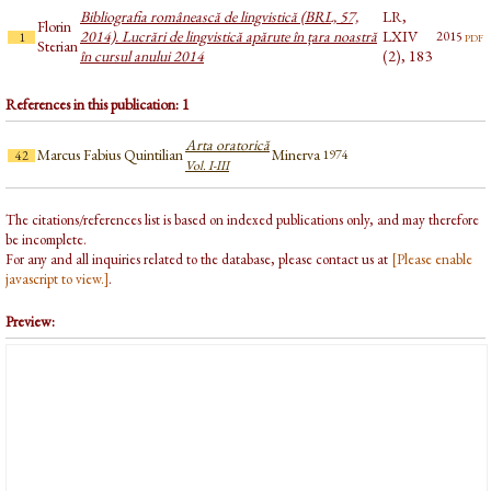
Bibliografia românească de lingvistică (BRL, 57,
LR,
Florin
2014). Lucrări de lingvistică apărute în țara noastră
LXIV
pdf
2015
1
Sterian
în cursul anului 2014
(2), 183
References in this publication: 1
Arta oratorică
Marcus Fabius Quintilian
Minerva
1974
42
Vol. I-III
The citations/references list is based on indexed publications only, and may therefore
be incomplete.
For any and all inquiries related to the database, please contact us at
[Please enable
javascript to view.]
.
Preview: