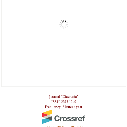
Journal “Diacronia”
ISSN: 2393-1140
Frequency: 2 issues / year
doi:10.17684/issn.2393-1140