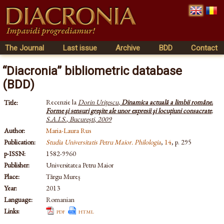
The Journal
Last issue
Archive
BDD
Contact
“Diacronia” bibliometric database
(BDD)
Recenzie la
Dorin Urițescu
,
Dinamica actuală a limbii române.
Title:
Forme şi sensuri greşite ale unor expresii şi locuţiuni consacrate
,
S.A.I.S.
,
București
,
2009
Author:
Maria-Laura Rus
Publication:
Studia Universitatis Petru Maior. Philologia
,
14
, p. 295
p-ISSN:
1582-9960
Publisher:
Universitatea Petru Maior
Place:
Târgu Mureș
Year:
2013
Language:
Romanian
Links:
pdf
html