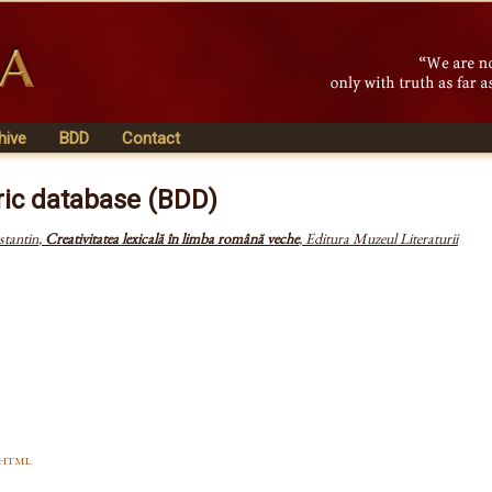
hive
BDD
Contact
ric database (BDD)
tantin
,
Creativitatea lexicală în limba română veche
,
Editura Muzeul Literaturii
html