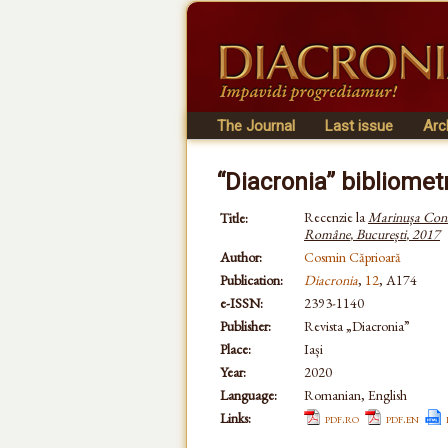
The Journal
Last issue
Arc
“Diacronia” bibliomet
Recenzie la
Marinușa Cons
Title:
Române
,
București
,
2017
Author:
Cosmin Căprioară
Publication:
Diacronia
,
12
, A174
e-ISSN:
2393-1140
Publisher:
Revista „Diacronia”
Place:
Iași
Year:
2020
Language:
Romanian, English
Links:
pdf.ro
pdf.en