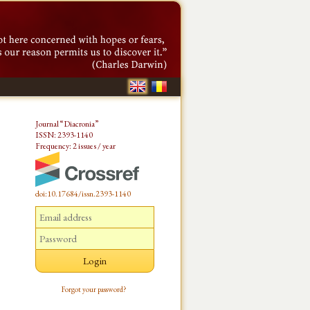
Journal “Diacronia”
ISSN: 2393-1140
Frequency: 2 issues / year
doi:10.17684/issn.2393-1140
Forgot your password?