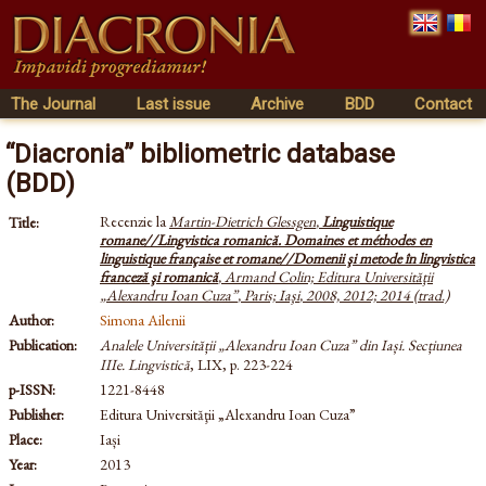
The Journal
Last issue
Archive
BDD
Contact
“Diacronia” bibliometric database
(BDD)
Recenzie la
Martin-Dietrich Glessgen
,
Linguistique
Title:
romane//Lingvistica romanică. Domaines et méthodes en
linguistique française et romane//Domenii şi metode în lingvistica
franceză şi romanică
,
Armand Colin; Editura Universităţii
„Alexandru Ioan Cuza”
,
Paris; Iaşi
,
2008, 2012; 2014 (trad.)
Author:
Simona Ailenii
Publication:
Analele Universității „Alexandru Ioan Cuza” din Iași. Secțiunea
IIIe. Lingvistică
, LIX, p. 223-224
p-ISSN:
1221-8448
Publisher:
Editura Universităţii „Alexandru Ioan Cuza”
Place:
Iași
Year:
2013