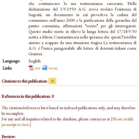
che costituiscono la sua testimonianza carceraria. Nella
dichiarazione del 1-V-1950 A.G. aveva rivelato l’esistenza di
Sugestii, un documento in cui prevedeva la caduta del
comunismo nell’anno 2000 e la purificazione della gerarchia del
partito comunista, affirmazioni “eretici” per gli interrogatori.
Questo studio mette in rilievo la lunga lettera del 17/18-V-50
scritta a Miron Constantinescu nella speranza che questi l’avrebbe
aiutato a scappare da una situazione tragica La testimonianza di
A.G. è l’unica paragonabile alle lettere di detenuti italiani come
Gramsci.
Language:
English
Links:
pdf
html
Citations to this publication:
0
References in this publication: 0
The citations/references list is based on indexed publications only, and may therefore
be incomplete.
For any and all inquiries related to the database, please contact us at
[Please enable
javascript to view.]
.
Preview: