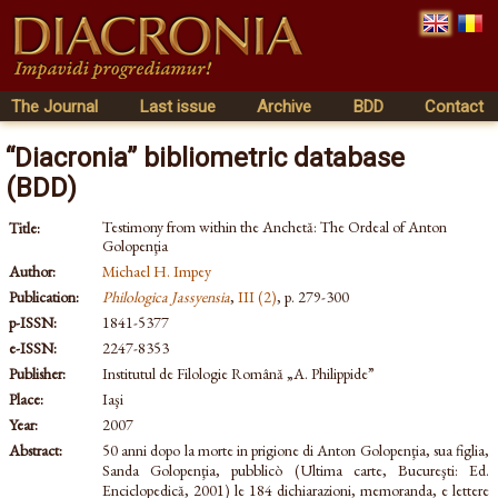
The Journal
Last issue
Archive
BDD
Contact
“Diacronia” bibliometric database
(BDD)
Testimony from within the Anchetă: The Ordeal of Anton
Title:
Golopenţia
Author:
Michael H. Impey
Publication:
Philologica Jassyensia
,
III (2)
, p. 279-300
p-ISSN:
1841-5377
e-ISSN:
2247-8353
Publisher:
Institutul de Filologie Română „A. Philippide”
Place:
Iaşi
Year:
2007
Abstract:
50 anni dopo la morte in prigione di Anton Golopenţia, sua figlia,
Sanda Golopenţia, pubblicò (Ultima carte, Bucureşti: Ed.
Enciclopedică, 2001) le 184 dichiarazioni, memoranda, e lettere