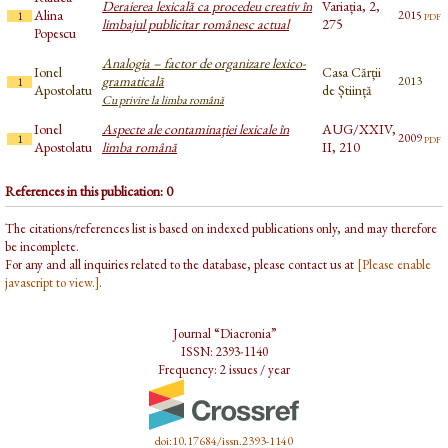
Deraierea lexicală ca procedeu creativ în
Variația, 2,
Alina
pdf
2015
1
limbajul publicitar românesc actual
275
Popescu
Analogia – factor de organizare lexico-
Ionel
Casa Cărții
gramaticală
2013
1
Apostolatu
de Știință
Cu privire la limba română
Ionel
Aspecte ale contaminaţiei lexicale în
AUG/XXIV,
pdf
2009
1
Apostolatu
limba română
II, 210
References in this publication: 0
The citations/references list is based on indexed publications only, and may therefore
be incomplete.
For any and all inquiries related to the database, please contact us at
[Please enable
javascript to view.]
.
Journal “Diacronia”
ISSN: 2393-1140
Frequency: 2 issues / year
doi:10.17684/issn.2393-1140