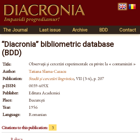
The Journal
Last issue
Archive
BDD
Contact
“Diacronia” bibliometric database
(BDD)
Observații și cercetări experimentale cu privire la « contaminări »
Title:
Author:
Tatiana Slama-Cazacu
Publication:
Studii și cercetări lingvistice
, VII (3-4), p. 207
p-ISSN:
0039-405X
Publisher:
Editura Academiei
Place:
București
Year:
1956
Language:
Romanian
Citations to this publication:
3
Raluca