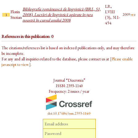
LR,
Bibliografia românească de lingvistică (BRL, 51,
Florin
LVIII
2008). Lucrări de lingvistică apărute în țara
pdf
2009
1
Sterian
(3), 311-
noastră în cursul anului 2008
454
References in this publication: 0
The citations/references list is based on indexed publications only, and may therefore
be incomplete.
For any and all inquiries related to the database, please contact us at
[Please enable
javascript to view.]
.
Journal “Diacronia”
ISSN: 2393-1140
Frequency: 2 issues / year
doi:10.17684/issn.2393-1140