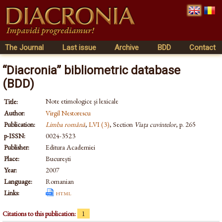
The Journal
Last issue
Archive
BDD
Contact
“Diacronia” bibliometric database
(BDD)
Note etimologice şi lexicale
Title:
Author:
Virgil Nestorescu
Publication:
Limba română
,
LVI (3)
, Section
Viața cuvintelor
, p. 265
p-ISSN:
0024-3523
Publisher:
Editura Academiei
Place:
București
Year:
2007
Language:
Romanian
Links:
html
Citations to this publication:
1