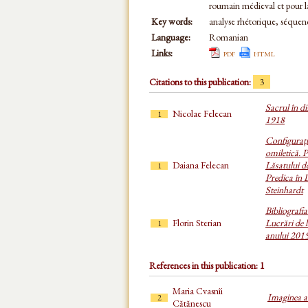
roumain médieval et pour la
Key words:
analyse rhétorique, séquenc
Language:
Romanian
Links:
pdf
html
Citations to this publication:
3
Sacrul în di
Nicolae Felecan
1
1918
Configurații
omiletică. 
Daiana Felecan
Lăsatului d
1
Predica în 
Steinhardt
Bibliografi
Florin Sterian
Lucrări de l
1
anului 201
References in this publication: 1
Maria Cvasnîi
Imaginea au
2
Cătănescu