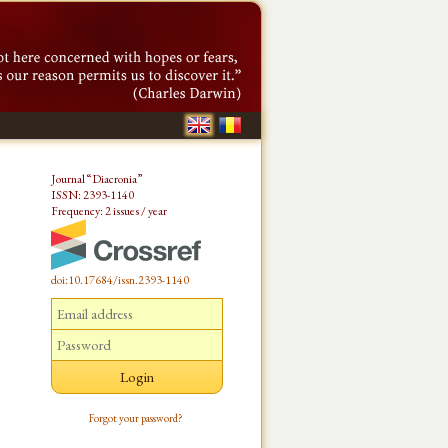
Journal “Diacronia”
ISSN: 2393-1140
Frequency: 2 issues / year
doi:10.17684/issn.2393-1140
Forgot your password?