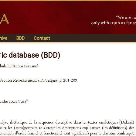
hive
BDD
Contact
ric database (BDD)
ahiile lui Antim Ivireanul
 Section
Retorica discursului religios
, p. 201-209
xandru Ioan Cuza”
alyse rhétorique de la séquence descriptive dans les textes omilétiques (Didahii)
te les (auto)portraits et surtout les descriptions explicatives (les définitions) des
s essentiels d’ordre formel et fonctionnel sont significatifs pour le discours omilétique