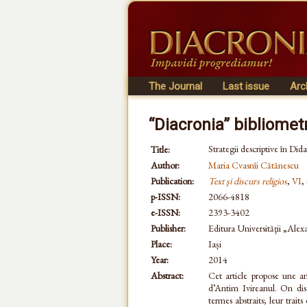
The Journal
Last issue
Arc
“Diacronia” bibliomet
Strategii descriptive în Did
Title:
Author:
Maria Cvasnîi Cătănescu
Publication:
Text şi discurs religios
,
VI
,
p-ISSN:
2066-4818
e-ISSN:
2393-3402
Publisher:
Editura Universităţii „Ale
Place:
Iași
Year:
2014
Abstract:
Cet article propose une an
d’Antim Ivireanul. On discu
termes abstraits; leur trait