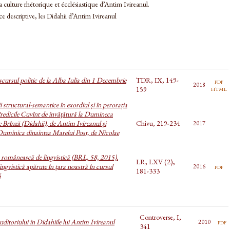
 culture rhétorique et écclésiastique d’Antim Ivireanul.
e descriptive, les Didahii d’Antim Ivireanul
scursul politic de la Alba Iulia din 1 Decembrie
TDR, IX, 149-
pdf
2018
html
159
 structural-semantice în exordiul și în perorația
Predicile Cuvînt de învățătură la Dumineca
e Brînză (Didahii), de Antim Ivireanul și
Chivu, 219-234
2017
Duminica dinaintea Marelui Post, de Nicolae
a românească de lingvistică (BRL, 58, 2015).
LR, LXV (2),
ingvistică apărute în țara noastră în cursul
pdf
2016
181-333
5
Controverse, I,
ditoriului în Didahiile lui Antim Ivireanul
pdf
2010
341