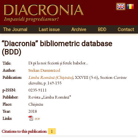
The Journal
Last issue
Archive
BDD
Contact
“Diacronia” bibliometric database
(BDD)
Di pi la noi: feciorii și fetele babelor...
Title:
Author:
Stelian Dumistrăcel
Publication:
Limba Română (Chișinău)
, XXVIII (5-6), Section
Cuvinte
dezvelite
, p. 149-155
p-ISSN:
0235-9111
Publisher:
Revista „Limba Română”
Place:
Chișinău
Year:
2018
Links:
pdf
Citations to this publication:
1