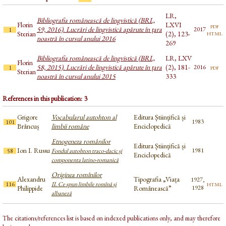
LR,
Bibliografia românească de lingvistică (BRL,
Florin
LXVI
pdf
59, 2016). Lucrări de lingvistică apărute în țara
2017
1
html
Sterian
(2), 123-
noastră în cursul anului 2016
269
Bibliografia românească de lingvistică (BRL,
LR, LXV
Florin
58, 2015). Lucrări de lingvistică apărute în țara
(2), 181-
pdf
2016
1
Sterian
noastră în cursul anului 2015
333
References in this publication: 3
Grigore
Vocabularul autohton al
Editura Științifică și
1983
101
Brâncuș
limbii române
Enciclopedică
Etnogeneza românilor
Editura Științifică și
Ion I. Russu
1981
58
Fondul autohton traco-dacic și
Enciclopedică
componenta latino-romanică
Originea romînilor
Alexandru
Tipografia „Viața
1927,
html
116
II. Ce spun limbile romînă și
Philippide
Românească”
1928
albaneză
The citations/references list is based on indexed publications only, and may therefore