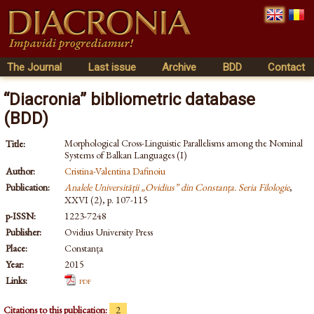
The Journal
Last issue
Archive
BDD
Contact
“Diacronia” bibliometric database
(BDD)
Morphological Cross-Linguistic Parallelisms among the Nominal
Title:
Systems of Balkan Languages (I)
Author:
Cristina-Valentina Dafinoiu
Publication:
Analele Universității „Ovidius” din Constanța. Seria Filologie
,
XXVI (2), p. 107-115
p-ISSN:
1223-7248
Publisher:
Ovidius University Press
Place:
Constanța
Year:
2015
Links:
pdf
Citations to this publication:
2