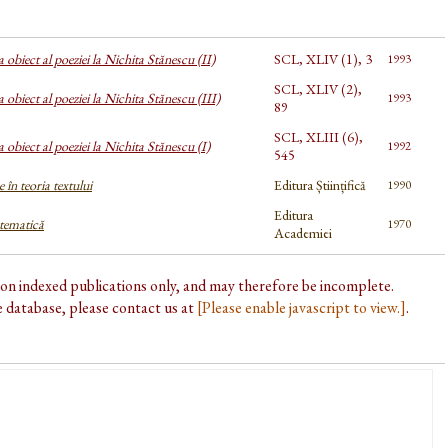
 obiect al poeziei la Nichita Stănescu (II)
SCL, XLIV (1), 3
1993
SCL, XLIV (2),
 obiect al poeziei la Nichita Stănescu (III)
1993
89
SCL, XLIII (6),
 obiect al poeziei la Nichita Stănescu (I)
1992
545
 în teoria textului
Editura Științifică
1990
Editura
tematică
1970
Academiei
d on indexed publications only, and may therefore be incomplete.
he database, please contact us at
[Please enable javascript to view.]
.