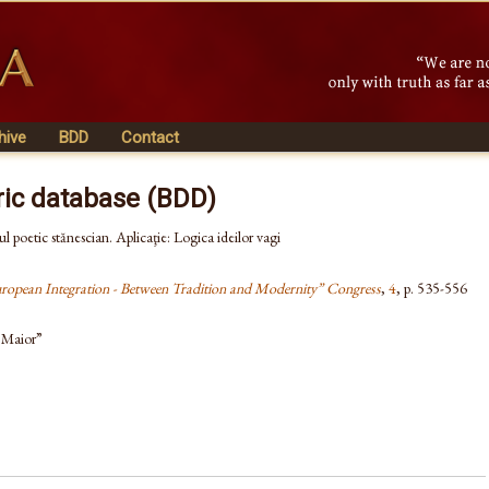
hive
BDD
Contact
ric database (BDD)
 poetic stănescian. Aplicaţie: Logica ideilor vagi
uropean Integration - Between Tradition and Modernity” Congress
,
4
, p. 535-556
u Maior”