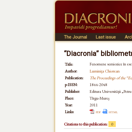
The Journal
Last issue
Arc
“Diacronia” bibliomet
Fenomene semiozice în eseul
Title:
Author:
Luminiţa Chiorean
Publication:
The Proceedings of the “E
p-ISSN:
1844-2048
Publisher:
Editura Universităţii „Petr
Place:
Tîrgu-Mureş
Year:
2011
Links:
pdf
html
Citations to this publication:
0