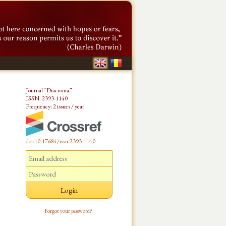
Journal “Diacronia”
ISSN: 2393-1140
Frequency: 2 issues / year
doi:10.17684/issn.2393-1140
Forgot your password?