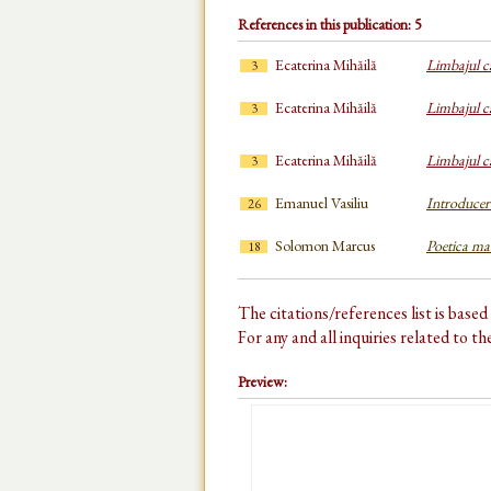
References in this publication: 5
Ecaterina Mihăilă
Limbajul ca
3
Ecaterina Mihăilă
Limbajul ca
3
Ecaterina Mihăilă
Limbajul ca
3
Emanuel Vasiliu
Introducere
26
Solomon Marcus
Poetica ma
18
The citations/references list is base
For any and all inquiries related to t
Preview: