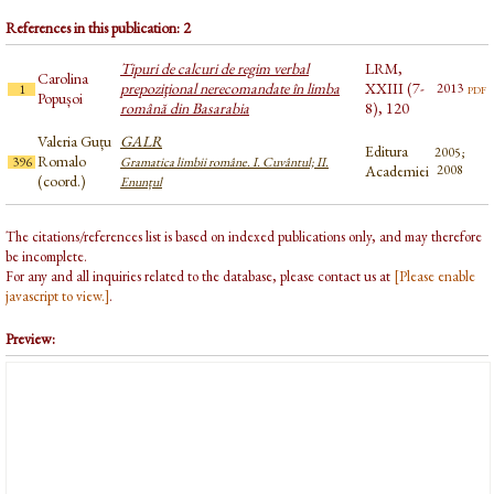
References in this publication: 2
Tipuri de calcuri de regim verbal
LRM,
Carolina
prepoziţional nerecomandate în limba
XXIII (7-
pdf
2013
1
Popușoi
română din Basarabia
8), 120
Valeria Guțu
GALR
Editura
2005;
Romalo
396
Gramatica limbii române. I. Cuvântul; II.
Academiei
2008
(coord.)
Enunțul
The citations/references list is based on indexed publications only, and may therefore
be incomplete.
For any and all inquiries related to the database, please contact us at
[Please enable
javascript to view.]
.
Preview: