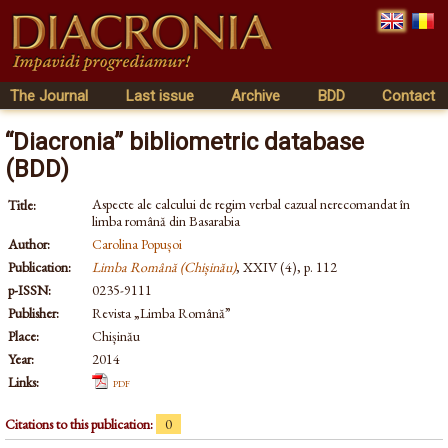
The Journal
Last issue
Archive
BDD
Contact
“Diacronia” bibliometric database
(BDD)
Aspecte ale calcului de regim verbal cazual nerecomandat în
Title:
limba română din Basarabia
Author:
Carolina Popușoi
Publication:
Limba Română (Chișinău)
, XXIV (4), p. 112
p-ISSN:
0235-9111
Publisher:
Revista „Limba Română”
Place:
Chișinău
Year:
2014
Links:
pdf
Citations to this publication:
0