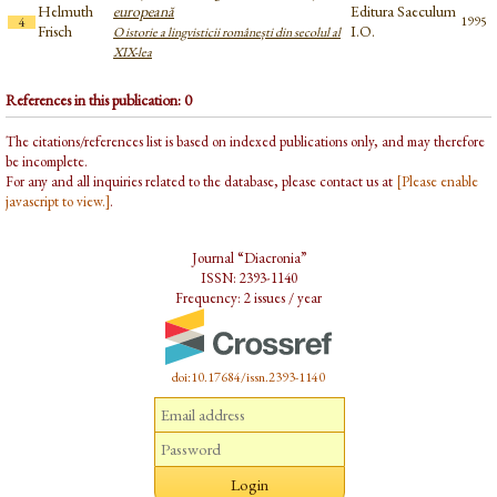
Helmuth
europeană
Editura Saeculum
1995
4
Frisch
I.O.
O istorie a lingvisticii românești din secolul al
XIX-lea
References in this publication: 0
The citations/references list is based on indexed publications only, and may therefore
be incomplete.
For any and all inquiries related to the database, please contact us at
[Please enable
javascript to view.]
.
Journal “Diacronia”
ISSN: 2393-1140
Frequency: 2 issues / year
doi:10.17684/issn.2393-1140