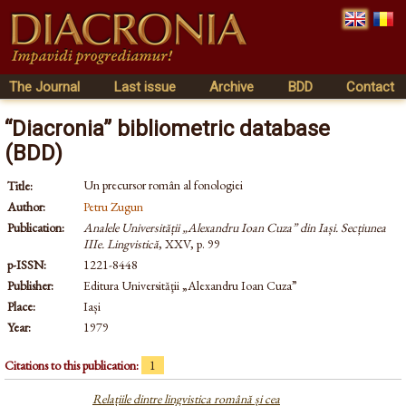
The Journal
Last issue
Archive
BDD
Contact
“Diacronia” bibliometric database
(BDD)
Un precursor român al fonologiei
Title:
Author:
Petru Zugun
Publication:
Analele Universității „Alexandru Ioan Cuza” din Iași. Secțiunea
IIIe. Lingvistică
, XXV, p. 99
p-ISSN:
1221-8448
Publisher:
Editura Universităţii „Alexandru Ioan Cuza”
Place:
Iași
Year:
1979
Citations to this publication:
1
Relațiile dintre lingvistica română și cea