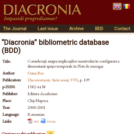
The Journal
Last issue
Archive
BDD
Contact
“Diacronia” bibliometric database
(BDD)
Considerații asupra implicațiilor narativului în configurarea
Title:
dimensiunii spațio-temporale în Flori de mucigai
Author:
Oana Boc
Publication:
Dacoromania. Serie nouă
,
V-VI
, p. 109
p-ISSN:
1582-4438
Publisher:
Editura Academiei
Place:
Cluj-Napoca
Year:
2000-2001
Language:
Romanian
Links:
pdf
html
Citations to this publication:
0