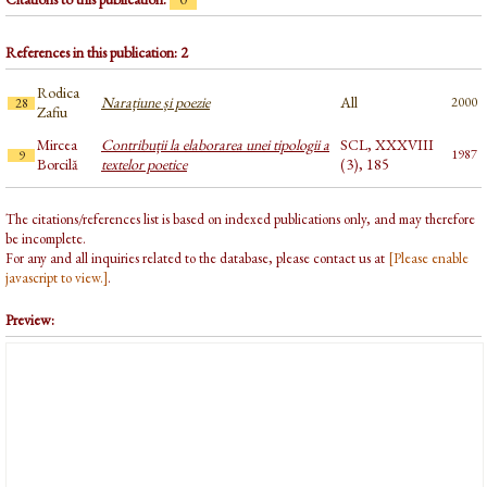
References in this publication: 2
Rodica
Narațiune și poezie
All
2000
28
Zafiu
Mircea
Contribuții la elaborarea unei tipologii a
SCL, XXXVIII
1987
9
Borcilă
textelor poetice
(3), 185
The citations/references list is based on indexed publications only, and may therefore
be incomplete.
For any and all inquiries related to the database, please contact us at
[Please enable
javascript to view.]
.
Preview: