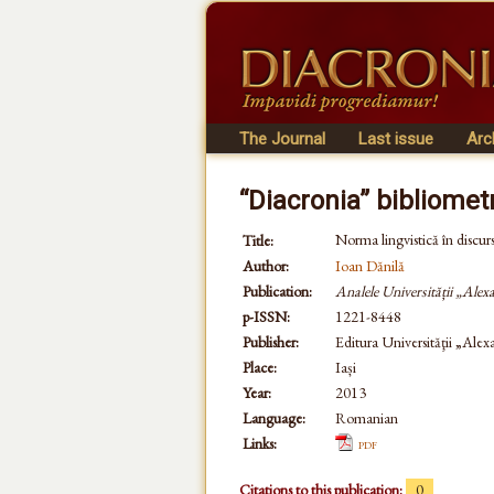
The Journal
Last issue
Arc
“Diacronia” bibliomet
Norma lingvistică în discurs
Title:
Author:
Ioan Dănilă
Publication:
Analele Universității „Alex
p-ISSN:
1221-8448
Publisher:
Editura Universităţii „Ale
Place:
Iași
Year:
2013
Language:
Romanian
Links:
pdf
Citations to this publication:
0