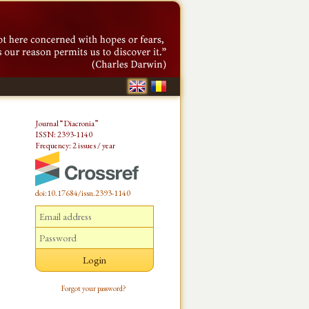
Journal “Diacronia”
ISSN: 2393-1140
Frequency: 2 issues / year
doi:10.17684/issn.2393-1140
Forgot your password?