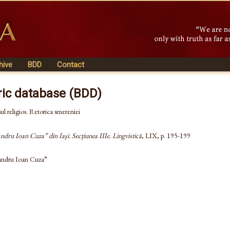
hive
BDD
Contact
ric database (BDD)
ul religios. Retorica smereniei
andru Ioan Cuza” din Iași. Secțiunea IIIe. Lingvistică
, LIX, p. 195-199
xandru Ioan Cuza”