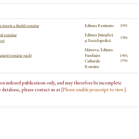
 istorie a limbii române
Editura Restitutio
2001
bii române
Editura Științifică
1986
și Enciclopedică
tivă
Minerva; Editura
eraturii române vechi
Fundației
1980;
Culturale
1996
Române
d on indexed publications only, and may therefore be incomplete.
he database, please contact us at
[Please enable javascript to view.]
.