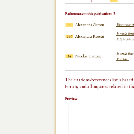
References in this publication: 3
Alexandru Gafton
Elemente de
6
Istoria lim
Alexandru Rosetti
160
Ediție defini
Istoria lit
Nicolae Cartojan
54
Vol. I-III.
The citations/references list is base
For any and all inquiries related to t
Preview: